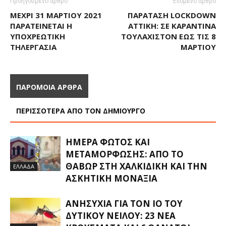
Προηγούμενο άρθρο
Επόμενο άρθρο
ΜΈΧΡΙ 31 ΜΑΡΤΊΟΥ 2021
ΠΑΡΆΤΑΣΗ LOCKDOWN
ΠΑΡΑΤΕΊΝΕΤΑΙ Η
ΑΤΤΙΚΉ: ΣΕ ΚΑΡΑΝΤΊΝΑ
ΥΠΟΧΡΕΩΤΙΚΉ
ΤΟΥΛΆΧΙΣΤΟΝ ΈΩΣ ΤΙΣ 8
ΤΗΛΕΡΓΑΣΊΑ
ΜΑΡΤΊΟΥ
ΠΑΡΟΜΟΙΑ ΑΡΘΡΑ
ΠΕΡΙΣΣΟΤΕΡΑ ΑΠΟ ΤΟΝ ΔΗΜΙΟΥΡΓΟ
ΗΜΈΡΑ ΦΩΤΌΣ ΚΑΙ
ΜΕΤΑΜΌΡΦΩΣΗΣ: ΑΠΌ ΤΟ
ΘΑΒΏΡ ΣΤΗ ΧΑΛΚΙΔΙΚΉ ΚΑΙ ΤΗΝ
ΕΛΛΑΔΑ
ΑΣΚΗΤΙΚΉ ΜΟΝΑΞΙΆ
ΑΝΗΣΥΧΊΑ ΓΙΑ ΤΟΝ ΙΌ ΤΟΥ
ΔΥΤΙΚΟΎ ΝΕΊΛΟΥ: 23 ΝΈΑ