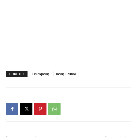
ΕΤΙΚΕΤΕΣ
Tisimβενη
Βενη Σαπκα