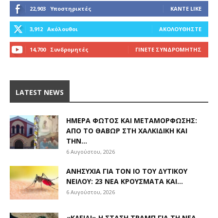
22,903
Υποστηρικτές
ΚΆΝΤΕ LIKE
3,912
Ακόλουθοι
ΑΚΟΛΟΥΘΉΣΤΕ
14,700
Συνδρομητές
ΓΊΝΕΤΕ ΣΥΝΔΡΟΜΗΤΉΣ
LATEST NEWS
ΗΜΈΡΑ ΦΩΤΌΣ ΚΑΙ ΜΕΤΑΜΌΡΦΩΣΗΣ:
ΑΠΌ ΤΟ ΘΑΒΏΡ ΣΤΗ ΧΑΛΚΙΔΙΚΉ ΚΑΙ
ΤΗΝ...
6 Αυγούστου, 2026
ΑΝΗΣΥΧΊΑ ΓΙΑ ΤΟΝ ΙΌ ΤΟΥ ΔΥΤΙΚΟΎ
ΝΕΊΛΟΥ: 23 ΝΈΑ ΚΡΟΎΣΜΑΤΑ ΚΑΙ...
6 Αυγούστου, 2026
«ΚΛΕΙΔΊ» Η ΣΤΆΣΗ ΤΡΑΜΠ ΓΙΑ ΤΗ ΝΈΑ