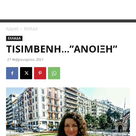
Αρχική
ΕΛΛΑΔΑ
ΕΛΛΑΔΑ
TISIMΒΈΝΗ…”ΆΝΟΙΞΗ”
27 Φεβρουαρίου, 2021