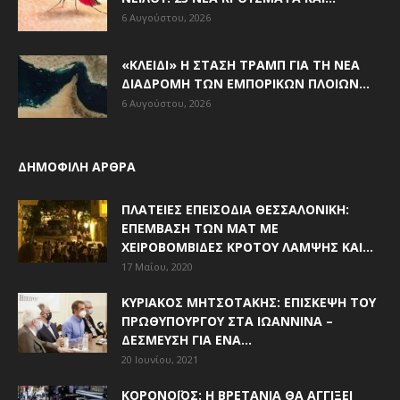
6 Αυγούστου, 2026
«ΚΛΕΙΔΊ» Η ΣΤΆΣΗ ΤΡΑΜΠ ΓΙΑ ΤΗ ΝΈΑ
ΔΙΑΔΡΟΜΉ ΤΩΝ ΕΜΠΟΡΙΚΏΝ ΠΛΟΊΩΝ...
6 Αυγούστου, 2026
ΔΗΜΟΦΙΛΗ ΑΡΘΡΑ
ΠΛΑΤΕΊΕΣ ΕΠΕΙΣΌΔΙΑ ΘΕΣΣΑΛΟΝΊΚΗ:
ΕΠΈΜΒΑΣΗ ΤΩΝ ΜΑΤ ΜΕ
ΧΕΙΡΟΒΟΜΒΊΔΕΣ ΚΡΌΤΟΥ ΛΆΜΨΗΣ ΚΑΙ...
17 Μαΐου, 2020
ΚΥΡΙΆΚΟΣ ΜΗΤΣΟΤΆΚΗΣ: ΕΠΊΣΚΕΨΗ ΤΟΥ
ΠΡΩΘΥΠΟΥΡΓΟΎ ΣΤΑ ΙΩΆΝΝΙΝΑ –
ΔΈΣΜΕΥΣΗ ΓΙΑ ΈΝΑ...
20 Ιουνίου, 2021
ΚΟΡΟΝΟΪΌΣ: Η ΒΡΕΤΑΝΊΑ ΘΑ ΑΓΓΊΞΕΙ