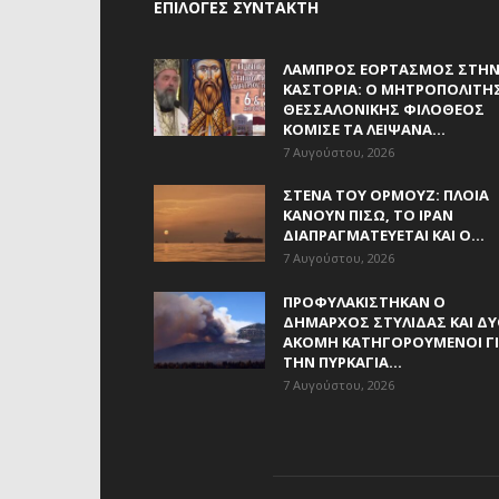
ΕΠΙΛΟΓΈΣ ΣΥΝΤΆΚΤΗ
ΛΑΜΠΡΌΣ ΕΟΡΤΑΣΜΌΣ ΣΤΗ
ΚΑΣΤΟΡΙΆ: Ο ΜΗΤΡΟΠΟΛΊΤΗ
ΘΕΣΣΑΛΟΝΊΚΗΣ ΦΙΛΌΘΕΟΣ
ΚΌΜΙΣΕ ΤΑ ΛΕΊΨΑΝΑ...
7 Αυγούστου, 2026
ΣΤΕΝΆ ΤΟΥ ΟΡΜΟΎΖ: ΠΛΟΊΑ
ΚΆΝΟΥΝ ΠΊΣΩ, ΤΟ ΙΡΆΝ
ΔΙΑΠΡΑΓΜΑΤΕΎΕΤΑΙ ΚΑΙ Ο...
7 Αυγούστου, 2026
ΠΡΟΦΥΛΑΚΊΣΤΗΚΑΝ Ο
ΔΉΜΑΡΧΟΣ ΣΤΥΛΊΔΑΣ ΚΑΙ Δ
ΑΚΌΜΗ ΚΑΤΗΓΟΡΟΎΜΕΝΟΙ Γ
ΤΗΝ ΠΥΡΚΑΓΙΆ...
7 Αυγούστου, 2026