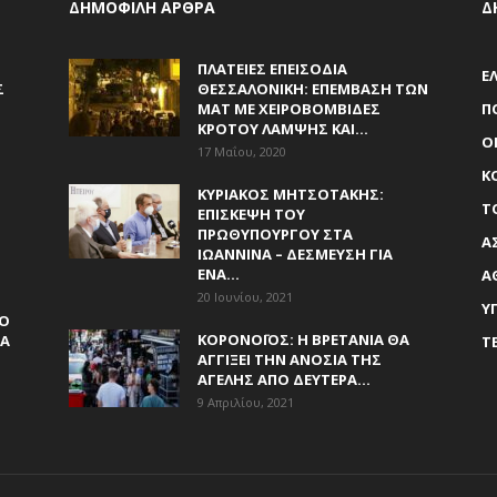
ΔΗΜΟΦΙΛΗ ΑΡΘΡΑ
Δ
Ν
ΠΛΑΤΕΊΕΣ ΕΠΕΙΣΌΔΙΑ
Ε
Σ
ΘΕΣΣΑΛΟΝΊΚΗ: ΕΠΈΜΒΑΣΗ ΤΩΝ
ΜΑΤ ΜΕ ΧΕΙΡΟΒΟΜΒΊΔΕΣ
Π
ΚΡΌΤΟΥ ΛΆΜΨΗΣ ΚΑΙ...
Ο
17 Μαΐου, 2020
Κ
ΚΥΡΙΆΚΟΣ ΜΗΤΣΟΤΆΚΗΣ:
Τ
ΕΠΊΣΚΕΨΗ ΤΟΥ
ΠΡΩΘΥΠΟΥΡΓΟΎ ΣΤΑ
Α
ΙΩΆΝΝΙΝΑ – ΔΈΣΜΕΥΣΗ ΓΙΑ
ΈΝΑ...
Α
20 Ιουνίου, 2021
Υ
ΎΟ
ΚΟΡΟΝΟΪΌΣ: Η ΒΡΕΤΑΝΊΑ ΘΑ
ΙΑ
Τ
ΑΓΓΊΞΕΙ ΤΗΝ ΑΝΟΣΊΑ ΤΗΣ
ΑΓΈΛΗΣ ΑΠΌ ΔΕΥΤΈΡΑ...
9 Απριλίου, 2021