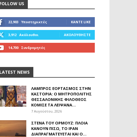
FOLLOW US
22,903
Υποστηρικτές
ΚΆΝΤΕ LIKE
3,912
Ακόλουθοι
ΑΚΟΛΟΥΘΉΣΤΕ
14,700
Συνδρομητές
ΓΊΝΕΤΕ ΣΥΝΔΡΟΜΗΤΉΣ
LATEST NEWS
ΛΑΜΠΡΌΣ ΕΟΡΤΑΣΜΌΣ ΣΤΗΝ
ΚΑΣΤΟΡΙΆ: Ο ΜΗΤΡΟΠΟΛΊΤΗΣ
ΘΕΣΣΑΛΟΝΊΚΗΣ ΦΙΛΌΘΕΟΣ
ΚΌΜΙΣΕ ΤΑ ΛΕΊΨΑΝΑ...
7 Αυγούστου, 2026
ΣΤΕΝΆ ΤΟΥ ΟΡΜΟΎΖ: ΠΛΟΊΑ
ΚΆΝΟΥΝ ΠΊΣΩ, ΤΟ ΙΡΆΝ
ΔΙΑΠΡΑΓΜΑΤΕΎΕΤΑΙ ΚΑΙ Ο...