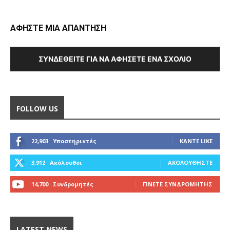
ΑΦΗΣΤΕ ΜΙΑ ΑΠΑΝΤΗΣΗ
ΣΥΝΔΕΘΕΊΤΕ ΓΙΑ ΝΑ ΑΦΉΣΕΤΕ ΈΝΑ ΣΧΌΛΙΟ
FOLLOW US
22,903
Υποστηρικτές
ΚΆΝΤΕ LIKE
3,912
Ακόλουθοι
ΑΚΟΛΟΥΘΉΣΤΕ
14,700
Συνδρομητές
ΓΊΝΕΤΕ ΣΥΝΔΡΟΜΗΤΉΣ
LATEST NEWS