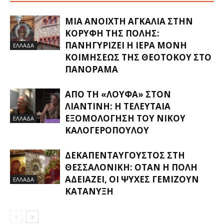
ΜΙΑ ΑΝΟΙΧΤΉ ΑΓΚΑΛΙΆ ΣΤΗΝ
ΚΟΡΥΦΉ ΤΗΣ ΠΌΛΗΣ:
ΠΑΝΗΓΥΡΊΖΕΙ Η ΙΕΡΆ ΜΟΝΉ
ΕΛΛΑΔΑ
ΚΟΙΜΉΣΕΩΣ ΤΗΣ ΘΕΟΤΌΚΟΥ ΣΤΟ
ΠΑΝΌΡΑΜΑ
ΑΠΌ ΤΗ «ΛΟΎΦΑ» ΣΤΟΝ
ΛΙΑΝΤΊΝΗ: Η ΤΕΛΕΥΤΑΊΑ
ΕΞΟΜΟΛΌΓΗΣΗ ΤΟΥ ΝΊΚΟΥ
ΕΛΛΑΔΑ
ΚΑΛΟΓΕΡΌΠΟΥΛΟΥ
ΔΕΚΑΠΕΝΤΑΎΓΟΥΣΤΟΣ ΣΤΗ
ΘΕΣΣΑΛΟΝΊΚΗ: ΌΤΑΝ Η ΠΌΛΗ
ΑΔΕΙΆΖΕΙ, ΟΙ ΨΥΧΈΣ ΓΕΜΊΖΟΥΝ
ΕΛΛΑΔΑ
ΚΑΤΆΝΥΞΗ