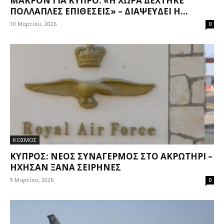
ΜΑΚΡΌΝ ΓΙΑ ΚΎΠΡΟ: «Η ΧΏΡΑ ΔΈΧΤΗΚΕ
ΠΟΛΛΑΠΛΈΣ ΕΠΙΘΈΣΕΙΣ» – ΔΙΑΨΕΎΔΕΙ Η...
10 Μαρτίου, 2026
0
ΚΟΣΜΟΣ
ΚΎΠΡΟΣ: ΝΈΟΣ ΣΥΝΑΓΕΡΜΌΣ ΣΤΟ ΑΚΡΩΤΉΡΙ –
ΉΧΗΣΑΝ ΞΑΝΆ ΣΕΙΡΉΝΕΣ
9 Μαρτίου, 2026
0