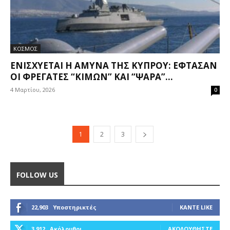
ΚΟΣΜΟΣ
ΕΝΙΣΧΎΕΤΑΙ Η ΆΜΥΝΑ ΤΗΣ ΚΎΠΡΟΥ: ΈΦΤΑΣΑΝ
ΟΙ ΦΡΕΓΆΤΕΣ “ΚΊΜΩΝ” ΚΑΙ “ΨΑΡΆ”...
4 Μαρτίου, 2026
0
1
2
3
FOLLOW US
22,903
Υποστηρικτές
ΚΆΝΤΕ LIKE
3,912
Ακόλουθοι
ΑΚΟΛΟΥΘΉΣΤΕ