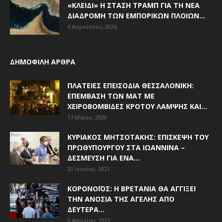
«ΚΛΕΙΔΊ» Η ΣΤΆΣΗ ΤΡΑΜΠ ΓΙΑ ΤΗ ΝΈΑ
ΔΙΑΔΡΟΜΉ ΤΩΝ ΕΜΠΟΡΙΚΏΝ ΠΛΟΊΩΝ...
6 Αυγούστου, 2026
ΔΗΜΟΦΙΛΗ ΑΡΘΡΑ
ΠΛΑΤΕΊΕΣ ΕΠΕΙΣΌΔΙΑ ΘΕΣΣΑΛΟΝΊΚΗ:
ΕΠΈΜΒΑΣΗ ΤΩΝ ΜΑΤ ΜΕ
ΧΕΙΡΟΒΟΜΒΊΔΕΣ ΚΡΌΤΟΥ ΛΆΜΨΗΣ ΚΑΙ...
17 Μαΐου, 2020
ΚΥΡΙΆΚΟΣ ΜΗΤΣΟΤΆΚΗΣ: ΕΠΊΣΚΕΨΗ ΤΟΥ
ΠΡΩΘΥΠΟΥΡΓΟΎ ΣΤΑ ΙΩΆΝΝΙΝΑ –
ΔΈΣΜΕΥΣΗ ΓΙΑ ΈΝΑ...
20 Ιουνίου, 2021
ΚΟΡΟΝΟΪΌΣ: Η ΒΡΕΤΑΝΊΑ ΘΑ ΑΓΓΊΞΕΙ
ΤΗΝ ΑΝΟΣΊΑ ΤΗΣ ΑΓΈΛΗΣ ΑΠΌ
ΔΕΥΤΈΡΑ...
9 Απριλίου, 2021