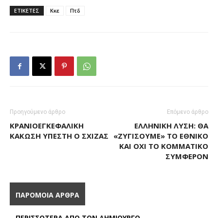
ΕΤΙΚΕΤΕΣ
Κκε
Πτδ
Προηγούμενο άρθρο
Επόμενο άρθρο
ΚΡΑΝΙΟΕΓΚΕΦΑΛΙΚΉ
ΕΛΛΗΝΙΚΉ ΛΎΣΗ: ΘΑ
ΚΆΚΩΣΗ ΥΠΈΣΤΗ Ο ΣΧΊΖΑΣ
«ΖΥΓΊΣΟΥΜΕ» ΤΟ ΕΘΝΙΚΌ
ΚΑΙ ΌΧΙ ΤΟ ΚΟΜΜΑΤΙΚΌ
ΣΥΜΦΈΡΟΝ
ΠΑΡΟΜΟΙΑ ΑΡΘΡΑ
ΠΕΡΙΣΣΟΤΕΡΑ ΑΠΟ ΤΟΝ ΔΗΜΙΟΥΡΓΟ