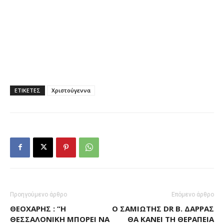
ΕΤΙΚΕΤΕΣ
Χριστούγεννα
Προηγούμενο άρθρο
Επόμενο άρθρο
ΘΕΟΧΆΡΗΣ : “Η
Ο ΣΑΜΙΏΤΗΣ DR Β. ΔΆΡΡΑΣ
ΘΕΣΣΑΛΟΝΊΚΗ ΜΠΟΡΕΊ ΝΑ
ΘΑ ΚΆΝΕΙ ΤΗ ΘΕΡΑΠΕΊΑ