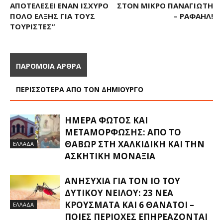
ΑΠΟΤΕΛΈΣΕΙ ΈΝΑΝ ΙΣΧΥΡΌ
ΣΤΟΝ ΜΙΚΡΌ ΠΑΝΑΓΙΏΤΗ
ΠΌΛΟ ΈΛΞΗΣ ΓΙΑ ΤΟΥΣ
– ΡΑΦΑΉΛ!
ΤΟΥΡΊΣΤΕΣ”
ΠΑΡΟΜΟΙΑ ΑΡΘΡΑ
ΠΕΡΙΣΣΟΤΕΡΑ ΑΠΟ ΤΟΝ ΔΗΜΙΟΥΡΓΟ
ΗΜΈΡΑ ΦΩΤΌΣ ΚΑΙ
ΜΕΤΑΜΌΡΦΩΣΗΣ: ΑΠΌ ΤΟ
ΘΑΒΏΡ ΣΤΗ ΧΑΛΚΙΔΙΚΉ ΚΑΙ ΤΗΝ
ΕΛΛΑΔΑ
ΑΣΚΗΤΙΚΉ ΜΟΝΑΞΙΆ
ΑΝΗΣΥΧΊΑ ΓΙΑ ΤΟΝ ΙΌ ΤΟΥ
ΔΥΤΙΚΟΎ ΝΕΊΛΟΥ: 23 ΝΈΑ
ΚΡΟΎΣΜΑΤΑ ΚΑΙ 6 ΘΆΝΑΤΟΙ –
ΕΛΛΑΔΑ
ΠΟΙΕΣ ΠΕΡΙΟΧΈΣ ΕΠΗΡΕΆΖΟΝΤΑΙ