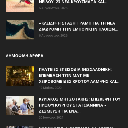
ΝΕΊΛΟΥ: 23 ΝΈΑ ΚΡΟΎΣΜΑΤΑ ΚΑΙ...
6 Αυγούστου, 2026
«ΚΛΕΙΔΊ» Η ΣΤΆΣΗ ΤΡΑΜΠ ΓΙΑ ΤΗ ΝΈΑ
ΔΙΑΔΡΟΜΉ ΤΩΝ ΕΜΠΟΡΙΚΏΝ ΠΛΟΊΩΝ...
6 Αυγούστου, 2026
ΔΗΜΟΦΙΛΗ ΑΡΘΡΑ
ΠΛΑΤΕΊΕΣ ΕΠΕΙΣΌΔΙΑ ΘΕΣΣΑΛΟΝΊΚΗ:
ΕΠΈΜΒΑΣΗ ΤΩΝ ΜΑΤ ΜΕ
ΧΕΙΡΟΒΟΜΒΊΔΕΣ ΚΡΌΤΟΥ ΛΆΜΨΗΣ ΚΑΙ...
17 Μαΐου, 2020
ΚΥΡΙΆΚΟΣ ΜΗΤΣΟΤΆΚΗΣ: ΕΠΊΣΚΕΨΗ ΤΟΥ
ΠΡΩΘΥΠΟΥΡΓΟΎ ΣΤΑ ΙΩΆΝΝΙΝΑ –
ΔΈΣΜΕΥΣΗ ΓΙΑ ΈΝΑ...
20 Ιουνίου, 2021