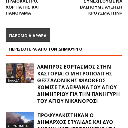
ΩΡΑΙΌΚΑΣΤΡΟ,
ΣΥΝΕΧΊΣΟΥΜΕ ΝΑ
ΧΟΡΤΙΆΤΗΣ ΚΑΙ
ΒΛΈΠΟΥΜΕ ΑΎΞΗΣΗ
ΠΑΝΌΡΑΜΑ
ΚΡΟΥΣΜΆΤΩΝ»
ΠΑΡΟΜΟΙΑ ΑΡΘΡΑ
ΠΕΡΙΣΣΟΤΕΡΑ ΑΠΟ ΤΟΝ ΔΗΜΙΟΥΡΓΟ
ΛΑΜΠΡΌΣ ΕΟΡΤΑΣΜΌΣ ΣΤΗΝ
ΚΑΣΤΟΡΙΆ: Ο ΜΗΤΡΟΠΟΛΊΤΗΣ
ΘΕΣΣΑΛΟΝΊΚΗΣ ΦΙΛΌΘΕΟΣ
ΕΛΛΑΔΑ
ΚΌΜΙΣΕ ΤΑ ΛΕΊΨΑΝΑ ΤΟΥ ΑΓΊΟΥ
ΔΗΜΗΤΡΊΟΥ ΓΙΑ ΤΗΝ ΠΑΝΉΓΥΡΗ
ΤΟΥ ΑΓΊΟΥ ΝΙΚΆΝΟΡΟΣ!
ΠΡΟΦΥΛΑΚΊΣΤΗΚΑΝ Ο
ΔΉΜΑΡΧΟΣ ΣΤΥΛΊΔΑΣ ΚΑΙ ΔΎΟ
ΑΣΤΥΝΟΜΙΚΑ