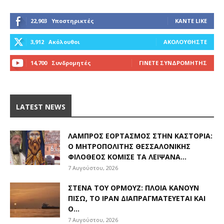
22,903
Υποστηρικτές
ΚΆΝΤΕ LIKE
3,912
Ακόλουθοι
ΑΚΟΛΟΥΘΉΣΤΕ
14,700
Συνδρομητές
ΓΊΝΕΤΕ ΣΥΝΔΡΟΜΗΤΉΣ
LATEST NEWS
ΛΑΜΠΡΌΣ ΕΟΡΤΑΣΜΌΣ ΣΤΗΝ ΚΑΣΤΟΡΙΆ:
Ο ΜΗΤΡΟΠΟΛΊΤΗΣ ΘΕΣΣΑΛΟΝΊΚΗΣ
ΦΙΛΌΘΕΟΣ ΚΌΜΙΣΕ ΤΑ ΛΕΊΨΑΝΑ...
7 Αυγούστου, 2026
ΣΤΕΝΆ ΤΟΥ ΟΡΜΟΎΖ: ΠΛΟΊΑ ΚΆΝΟΥΝ
ΠΊΣΩ, ΤΟ ΙΡΆΝ ΔΙΑΠΡΑΓΜΑΤΕΎΕΤΑΙ ΚΑΙ
Ο...
7 Αυγούστου, 2026