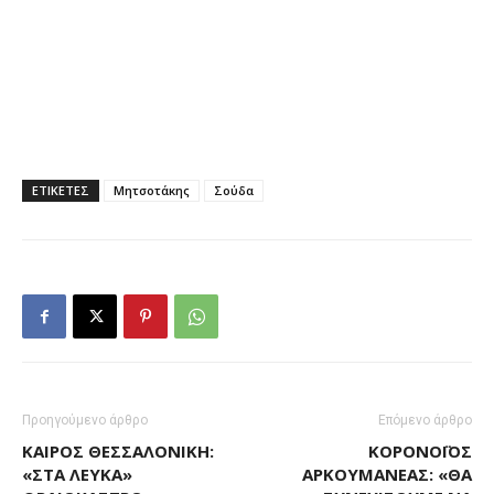
ΕΤΙΚΕΤΕΣ
Μητσοτάκης
Σούδα
Προηγούμενο άρθρο
Επόμενο άρθρο
ΚΑΙΡΌΣ ΘΕΣΣΑΛΟΝΊΚΗ:
ΚΟΡΟΝΟΪΌΣ
«ΣΤΑ ΛΕΥΚΆ»
ΑΡΚΟΥΜΑΝΈΑΣ: «ΘΑ