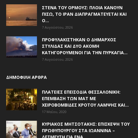
ΣΤΕΝΆ ΤΟΥ ΟΡΜΟΎΖ: ΠΛΟΊΑ ΚΆΝΟΥΝ
ΠΊΣΩ, ΤΟ ΙΡΆΝ ΔΙΑΠΡΑΓΜΑΤΕΎΕΤΑΙ ΚΑΙ
Ο...
7 Αυγούστου, 2026
ΠΡΟΦΥΛΑΚΊΣΤΗΚΑΝ Ο ΔΉΜΑΡΧΟΣ
ΣΤΥΛΊΔΑΣ ΚΑΙ ΔΎΟ ΑΚΌΜΗ
ΚΑΤΗΓΟΡΟΎΜΕΝΟΙ ΓΙΑ ΤΗΝ ΠΥΡΚΑΓΙΆ...
7 Αυγούστου, 2026
ΔΗΜΟΦΙΛΗ ΑΡΘΡΑ
ΠΛΑΤΕΊΕΣ ΕΠΕΙΣΌΔΙΑ ΘΕΣΣΑΛΟΝΊΚΗ:
ΕΠΈΜΒΑΣΗ ΤΩΝ ΜΑΤ ΜΕ
ΧΕΙΡΟΒΟΜΒΊΔΕΣ ΚΡΌΤΟΥ ΛΆΜΨΗΣ ΚΑΙ...
17 Μαΐου, 2020
ΚΥΡΙΆΚΟΣ ΜΗΤΣΟΤΆΚΗΣ: ΕΠΊΣΚΕΨΗ ΤΟΥ
ΠΡΩΘΥΠΟΥΡΓΟΎ ΣΤΑ ΙΩΆΝΝΙΝΑ –
ΔΈΣΜΕΥΣΗ ΓΙΑ ΈΝΑ...