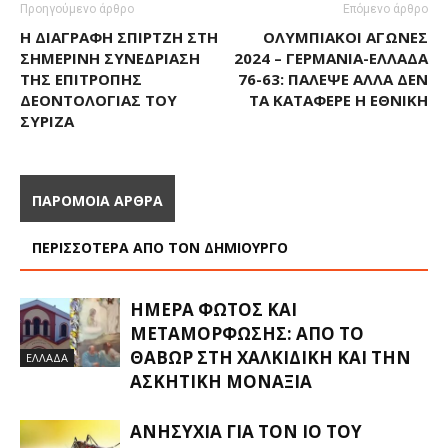
Προηγούμενο άρθρο
Επόμενο άρθρο
Η ΔΙΑΓΡΑΦΉ ΣΠΊΡΤΖΗ ΣΤΗ
ΟΛΥΜΠΙΑΚΟΊ ΑΓΏΝΕΣ
ΣΗΜΕΡΙΝΉ ΣΥΝΕΔΡΊΑΣΗ
2024 – ΓΕΡΜΑΝΊΑ-ΕΛΛΆΔΑ
ΤΗΣ ΕΠΙΤΡΟΠΉΣ
76-63: ΠΆΛΕΨΕ ΑΛΛΆ ΔΕΝ
ΔΕΟΝΤΟΛΟΓΊΑΣ ΤΟΥ
ΤΑ ΚΑΤΆΦΕΡΕ Η ΕΘΝΙΚΉ
ΣΥΡΙΖΑ
ΠΑΡΟΜΟΙΑ ΑΡΘΡΑ
ΠΕΡΙΣΣΟΤΕΡΑ ΑΠΟ ΤΟΝ ΔΗΜΙΟΥΡΓΟ
ΗΜΈΡΑ ΦΩΤΌΣ ΚΑΙ
ΜΕΤΑΜΌΡΦΩΣΗΣ: ΑΠΌ ΤΟ
ΘΑΒΏΡ ΣΤΗ ΧΑΛΚΙΔΙΚΉ ΚΑΙ ΤΗΝ
ΕΛΛΑΔΑ
ΑΣΚΗΤΙΚΉ ΜΟΝΑΞΙΆ
ΑΝΗΣΥΧΊΑ ΓΙΑ ΤΟΝ ΙΌ ΤΟΥ