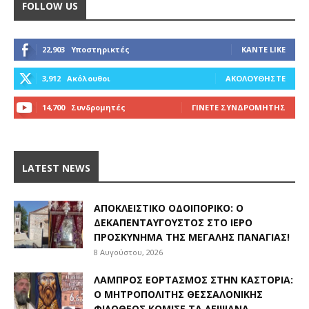
FOLLOW US
22,903
Υποστηρικτές
ΚΆΝΤΕ LIKE
3,912
Ακόλουθοι
ΑΚΟΛΟΥΘΉΣΤΕ
14,700
Συνδρομητές
ΓΊΝΕΤΕ ΣΥΝΔΡΟΜΗΤΉΣ
LATEST NEWS
ΑΠΟΚΛΕΙΣΤΙΚΟ ΟΔΟΙΠΟΡΙΚΟ: Ο
ΔΕΚΑΠΕΝΤΑΎΓΟΥΣΤΟΣ ΣΤΟ ΙΕΡΌ
ΠΡΟΣΚΎΝΗΜΑ ΤΗΣ ΜΕΓΆΛΗΣ ΠΑΝΑΓΊΑΣ!
8 Αυγούστου, 2026
ΛΑΜΠΡΌΣ ΕΟΡΤΑΣΜΌΣ ΣΤΗΝ ΚΑΣΤΟΡΙΆ:
Ο ΜΗΤΡΟΠΟΛΊΤΗΣ ΘΕΣΣΑΛΟΝΊΚΗΣ
ΦΙΛΌΘΕΟΣ ΚΌΜΙΣΕ ΤΑ ΛΕΊΨΑΝΑ...