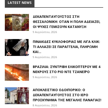
LATEST NEWS
ΔΕΚΑΠΕΝΤΑΎΓΟΥΣΤΟΣ ΣΤΗ
ΘΕΣΣΑΛΟΝΊΚΗ: ΌΤΑΝ Η ΠΌΛΗ ΑΔΕΙΆΖΕΙ,
ΟΙ ΨΥΧΈΣ ΓΕΜΊΖΟΥΝ ΚΑΤΆΝΥΞΗ
9 Αυγούστου, 2026
ΠΙΝΑΚΊΔΕΣ ΚΥΚΛΟΦΟΡΊΑΣ ΜΕ ΛΊΓΑ ΚΛΙΚ:
ΤΙ ΑΛΛΆΖΕΙ ΣΕ ΠΑΡΑΓΓΕΛΊΑ, ΠΛΗΡΩΜΉ
ΚΑΙ...
9 Αυγούστου, 2026
ΒΡΑΖΙΛΊΑ: ΣΥΝΤΡΙΒΉ ΕΛΙΚΟΠΤΈΡΟΥ ΜΕ 4
ΝΕΚΡΟΎΣ ΣΤΟ ΡΊΟ ΝΤΕ ΤΖΑΝΈΙΡΟ
9 Αυγούστου, 2026
ΑΠΟΚΛΕΙΣΤΙΚΟ ΟΔΟΙΠΟΡΙΚΟ: Ο
ΔΕΚΑΠΕΝΤΑΎΓΟΥΣΤΟΣ ΣΤΟ ΙΕΡΌ
ΠΡΟΣΚΎΝΗΜΑ ΤΗΣ ΜΕΓΆΛΗΣ ΠΑΝΑΓΊΑΣ!
8 Αυγούστου, 2026