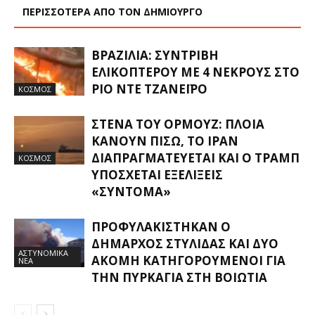
ΠΕΡΙΣΣΟΤΕΡΑ ΑΠΟ ΤΟΝ ΔΗΜΙΟΥΡΓΟ
ΒΡΑΖΙΛΊΑ: ΣΥΝΤΡΙΒΉ
ΕΛΙΚΟΠΤΈΡΟΥ ΜΕ 4 ΝΕΚΡΟΎΣ ΣΤΟ
ΡΊΟ ΝΤΕ ΤΖΑΝΈΙΡΟ
ΚΟΣΜΟΣ
ΣΤΕΝΆ ΤΟΥ ΟΡΜΟΎΖ: ΠΛΟΊΑ
ΚΆΝΟΥΝ ΠΊΣΩ, ΤΟ ΙΡΆΝ
ΔΙΑΠΡΑΓΜΑΤΕΎΕΤΑΙ ΚΑΙ Ο ΤΡΑΜΠ
ΚΟΣΜΟΣ
ΥΠΌΣΧΕΤΑΙ ΕΞΕΛΊΞΕΙΣ
«ΣΎΝΤΟΜΑ»
ΠΡΟΦΥΛΑΚΊΣΤΗΚΑΝ Ο
ΔΉΜΑΡΧΟΣ ΣΤΥΛΊΔΑΣ ΚΑΙ ΔΎΟ
ΑΣΤΥΝΟΜΙΚΑ
ΑΚΌΜΗ ΚΑΤΗΓΟΡΟΎΜΕΝΟΙ ΓΙΑ
ΝΕΑ
ΤΗΝ ΠΥΡΚΑΓΙΆ ΣΤΗ ΒΟΙΩΤΊΑ