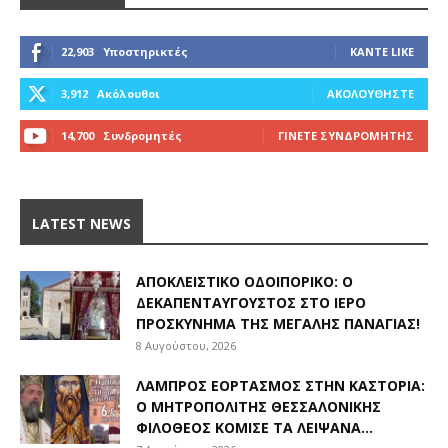
22,903
Υποστηρικτές
ΚΆΝΤΕ LIKE
3,912
Ακόλουθοι
ΑΚΟΛΟΥΘΉΣΤΕ
14,700
Συνδρομητές
ΓΊΝΕΤΕ ΣΥΝΔΡΟΜΗΤΉΣ
LATEST NEWS
ΑΠΟΚΛΕΙΣΤΙΚΟ ΟΔΟΙΠΟΡΙΚΟ: Ο
ΔΕΚΑΠΕΝΤΑΎΓΟΥΣΤΟΣ ΣΤΟ ΙΕΡΌ
ΠΡΟΣΚΎΝΗΜΑ ΤΗΣ ΜΕΓΆΛΗΣ ΠΑΝΑΓΊΑΣ!
8 Αυγούστου, 2026
ΛΑΜΠΡΌΣ ΕΟΡΤΑΣΜΌΣ ΣΤΗΝ ΚΑΣΤΟΡΙΆ:
Ο ΜΗΤΡΟΠΟΛΊΤΗΣ ΘΕΣΣΑΛΟΝΊΚΗΣ
ΦΙΛΌΘΕΟΣ ΚΌΜΙΣΕ ΤΑ ΛΕΊΨΑΝΑ...