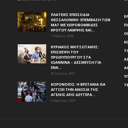
ΠΛΑΤΕΊΕΣ ΕΠΕΙΣΌΔΙΑ
Ε
ΘΕΣΣΑΛΟΝΊΚΗ: ΕΠΈΜΒΑΣΗ ΤΩΝ
ΜΑΤ ΜΕ ΧΕΙΡΟΒΟΜΒΊΔΕΣ
Π
ΚΡΌΤΟΥ ΛΆΜΨΗΣ ΚΑΙ...
Ο
17 Μαΐου, 2020
Κ
ΚΥΡΙΆΚΟΣ ΜΗΤΣΟΤΆΚΗΣ:
Τ
ΕΠΊΣΚΕΨΗ ΤΟΥ
ΠΡΩΘΥΠΟΥΡΓΟΎ ΣΤΑ
Α
ΙΩΆΝΝΙΝΑ – ΔΈΣΜΕΥΣΗ ΓΙΑ
ΈΝΑ...
Α
20 Ιουνίου, 2021
Υ
ΚΟΡΟΝΟΪΌΣ: Η ΒΡΕΤΑΝΊΑ ΘΑ
Τ
ΑΓΓΊΞΕΙ ΤΗΝ ΑΝΟΣΊΑ ΤΗΣ
ΑΓΈΛΗΣ ΑΠΌ ΔΕΥΤΈΡΑ...
9 Απριλίου, 2021