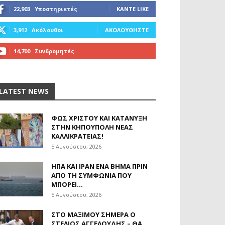
22,903
Υποστηρικτές
ΚΆΝΤΕ LIKE
3,912
Ακόλουθοι
ΑΚΟΛΟΥΘΉΣΤΕ
14,700
Συνδρομητές
ΓΊΝΕΤΕ ΣΥΝΔΡΟΜΗΤΉΣ
LATEST NEWS
ΦΩΣ ΧΡΙΣΤΟΎ ΚΑΙ ΚΑΤΆΝΥΞΗ
ΣΤΗΝ ΚΗΠΟΎΠΟΛΗ ΝΈΑΣ
ΚΑΛΛΙΚΡΆΤΕΙΑΣ!
5 Αυγούστου, 2026
ΗΠΑ ΚΑΙ ΙΡΆΝ ΈΝΑ ΒΉΜΑ ΠΡΙΝ
ΑΠΌ ΤΗ ΣΥΜΦΩΝΊΑ ΠΟΥ
ΜΠΟΡΕΊ...
5 Αυγούστου, 2026
ΣΤΟ ΜΑΞΊΜΟΥ ΣΉΜΕΡΑ Ο
ΣΤΈΛΙΟΣ ΑΓΓΕΛΟΎΔΗΣ – ΘΑ