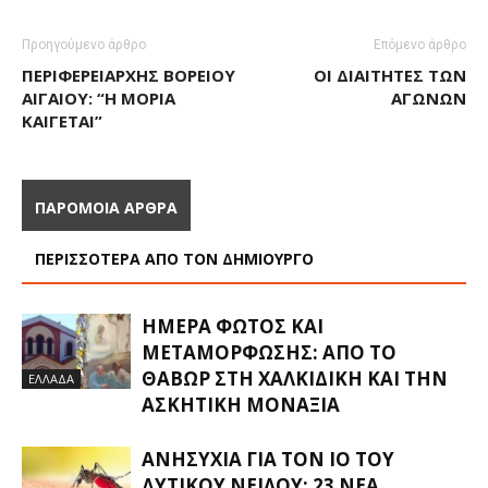
Προηγούμενο άρθρο
Επόμενο άρθρο
ΠΕΡΙΦΕΡΕΙΆΡΧΗΣ ΒΟΡΕΊΟΥ
ΟΙ ΔΙΑΙΤΗΤΈΣ ΤΩΝ
ΑΙΓΑΊΟΥ: “Η ΜΌΡΙΑ
ΑΓΏΝΩΝ
ΚΑΊΓΕΤΑΙ”
ΠΑΡΟΜΟΙΑ ΑΡΘΡΑ
ΠΕΡΙΣΣΟΤΕΡΑ ΑΠΟ ΤΟΝ ΔΗΜΙΟΥΡΓΟ
ΗΜΈΡΑ ΦΩΤΌΣ ΚΑΙ
ΜΕΤΑΜΌΡΦΩΣΗΣ: ΑΠΌ ΤΟ
ΘΑΒΏΡ ΣΤΗ ΧΑΛΚΙΔΙΚΉ ΚΑΙ ΤΗΝ
ΕΛΛΑΔΑ
ΑΣΚΗΤΙΚΉ ΜΟΝΑΞΙΆ
ΑΝΗΣΥΧΊΑ ΓΙΑ ΤΟΝ ΙΌ ΤΟΥ
ΔΥΤΙΚΟΎ ΝΕΊΛΟΥ: 23 ΝΈΑ