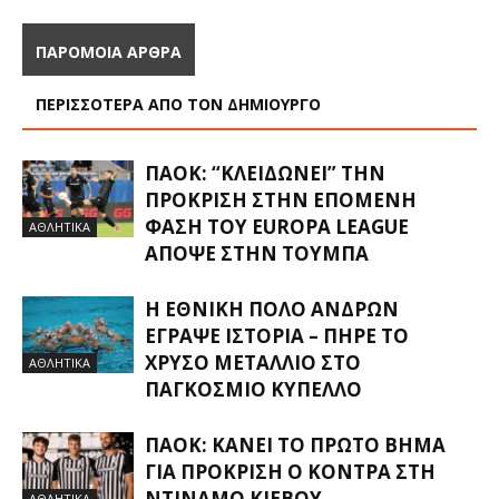
ΠΑΡΟΜΟΙΑ ΑΡΘΡΑ
ΠΕΡΙΣΣΟΤΕΡΑ ΑΠΟ ΤΟΝ ΔΗΜΙΟΥΡΓΟ
ΠΑΟΚ: “ΚΛΕΙΔΏΝΕΙ” ΤΗΝ
ΠΡΌΚΡΙΣΗ ΣΤΗΝ ΕΠΌΜΕΝΗ
ΦΆΣΗ ΤΟΥ EUROPA LEAGUE
ΑΘΛΗΤΙΚΑ
ΑΠΌΨΕ ΣΤΗΝ ΤΟΎΜΠΑ
Η ΕΘΝΙΚΉ ΠΌΛΟ ΑΝΔΡΏΝ
ΈΓΡΑΨΕ ΙΣΤΟΡΊΑ – ΠΉΡΕ ΤΟ
ΧΡΥΣΌ ΜΕΤΆΛΛΙΟ ΣΤΟ
ΑΘΛΗΤΙΚΑ
ΠΑΓΚΌΣΜΙΟ ΚΎΠΕΛΛΟ
ΠΑΟΚ: ΚΆΝΕΙ ΤΟ ΠΡΏΤΟ ΒΉΜΑ
ΓΙΑ ΠΡΌΚΡΙΣΗ Ο ΚΌΝΤΡΑ ΣΤΗ
ΝΤΙΝΑΜΌ ΚΙΈΒΟΥ
ΑΘΛΗΤΙΚΑ