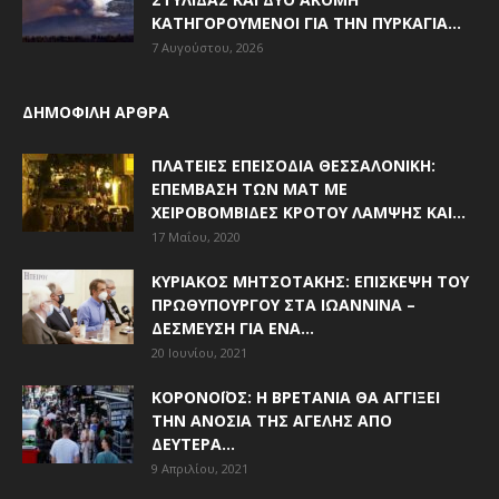
ΚΑΤΗΓΟΡΟΎΜΕΝΟΙ ΓΙΑ ΤΗΝ ΠΥΡΚΑΓΙΆ...
7 Αυγούστου, 2026
ΔΗΜΟΦΙΛΗ ΑΡΘΡΑ
ΠΛΑΤΕΊΕΣ ΕΠΕΙΣΌΔΙΑ ΘΕΣΣΑΛΟΝΊΚΗ:
ΕΠΈΜΒΑΣΗ ΤΩΝ ΜΑΤ ΜΕ
ΧΕΙΡΟΒΟΜΒΊΔΕΣ ΚΡΌΤΟΥ ΛΆΜΨΗΣ ΚΑΙ...
17 Μαΐου, 2020
ΚΥΡΙΆΚΟΣ ΜΗΤΣΟΤΆΚΗΣ: ΕΠΊΣΚΕΨΗ ΤΟΥ
ΠΡΩΘΥΠΟΥΡΓΟΎ ΣΤΑ ΙΩΆΝΝΙΝΑ –
ΔΈΣΜΕΥΣΗ ΓΙΑ ΈΝΑ...
20 Ιουνίου, 2021
ΚΟΡΟΝΟΪΌΣ: Η ΒΡΕΤΑΝΊΑ ΘΑ ΑΓΓΊΞΕΙ
ΤΗΝ ΑΝΟΣΊΑ ΤΗΣ ΑΓΈΛΗΣ ΑΠΌ
ΔΕΥΤΈΡΑ...
9 Απριλίου, 2021