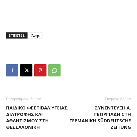
ΕΤΙΚΕΤΕΣ
Άρης
Προηγούμενο άρθρο
Επόμενο άρθρο
ΠΑΙΔΙΚΌ ΦΕΣΤΙΒΆΛ ΥΓΕΊΑΣ,
ΣΥΝΈΝΤΕΥΞΗ Ά.
ΔΙΑΤΡΟΦΉΣ ΚΑΙ
ΓΕΩΡΓΙΆΔΗ ΣΤΗ
ΑΘΛΗΤΙΣΜΟΎ ΣΤΗ
ΓΕΡΜΑΝΙΚΉ SÜDDEUTSCHE
ΘΕΣΣΑΛΟΝΊΚΗ
ZEITUNG