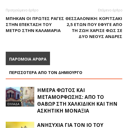
Προηγούμενο άρθρο
Επόμενο άρθρο
ΜΠΉΚΑΝ ΟΙ ΠΡΏΤΕΣ ΡΆΓΕΣ
ΘΕΣΣΑΛΟΝΊΚΗ: ΚΟΡΙΤΣΆΚΙ
ΣΤΗΝ ΕΠΈΚΤΑΣΗ ΤΟΥ
2,5 ΕΤΏΝ ΠΟΥ ΈΦΥΓΕ ΑΠΌ
ΜΕΤΡΌ ΣΤΗΝ ΚΑΛΑΜΑΡΙΆ
ΤΗ ΖΩΉ ΧΆΡΙΣΕ ΦΩΣ ΣΕ
ΔΥΟ ΝΈΟΥΣ ΆΝΔΡΕΣ
ΠΑΡΟΜΟΙΑ ΑΡΘΡΑ
ΠΕΡΙΣΣΟΤΕΡΑ ΑΠΟ ΤΟΝ ΔΗΜΙΟΥΡΓΟ
ΗΜΈΡΑ ΦΩΤΌΣ ΚΑΙ
ΜΕΤΑΜΌΡΦΩΣΗΣ: ΑΠΌ ΤΟ
ΘΑΒΏΡ ΣΤΗ ΧΑΛΚΙΔΙΚΉ ΚΑΙ ΤΗΝ
ΕΛΛΑΔΑ
ΑΣΚΗΤΙΚΉ ΜΟΝΑΞΙΆ
ΑΝΗΣΥΧΊΑ ΓΙΑ ΤΟΝ ΙΌ ΤΟΥ