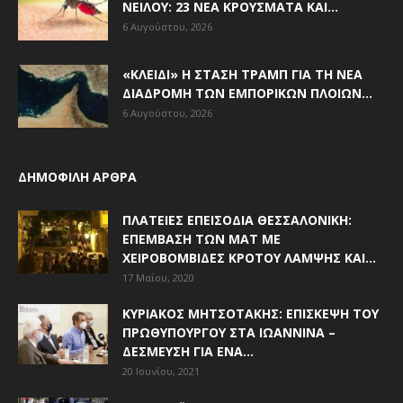
ΝΕΊΛΟΥ: 23 ΝΈΑ ΚΡΟΎΣΜΑΤΑ ΚΑΙ...
6 Αυγούστου, 2026
«ΚΛΕΙΔΊ» Η ΣΤΆΣΗ ΤΡΑΜΠ ΓΙΑ ΤΗ ΝΈΑ
ΔΙΑΔΡΟΜΉ ΤΩΝ ΕΜΠΟΡΙΚΏΝ ΠΛΟΊΩΝ...
6 Αυγούστου, 2026
ΔΗΜΟΦΙΛΗ ΑΡΘΡΑ
ΠΛΑΤΕΊΕΣ ΕΠΕΙΣΌΔΙΑ ΘΕΣΣΑΛΟΝΊΚΗ:
ΕΠΈΜΒΑΣΗ ΤΩΝ ΜΑΤ ΜΕ
ΧΕΙΡΟΒΟΜΒΊΔΕΣ ΚΡΌΤΟΥ ΛΆΜΨΗΣ ΚΑΙ...
17 Μαΐου, 2020
ΚΥΡΙΆΚΟΣ ΜΗΤΣΟΤΆΚΗΣ: ΕΠΊΣΚΕΨΗ ΤΟΥ
ΠΡΩΘΥΠΟΥΡΓΟΎ ΣΤΑ ΙΩΆΝΝΙΝΑ –
ΔΈΣΜΕΥΣΗ ΓΙΑ ΈΝΑ...
20 Ιουνίου, 2021