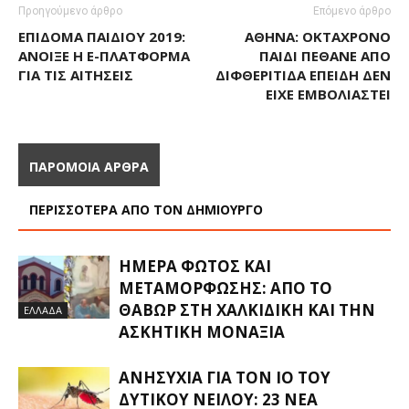
Προηγούμενο άρθρο
Επόμενο άρθρο
ΕΠΊΔΟΜΑ ΠΑΙΔΙΟΎ 2019:
ΑΘΉΝΑ: ΟΚΤΆΧΡΟΝO
ΆΝΟΙΞΕ Η E-ΠΛΑΤΦΌΡΜΑ
ΠΑΙΔΊ ΠΈΘΑΝΕ ΑΠΌ
ΓΙΑ ΤΙΣ ΑΙΤΉΣΕΙΣ
ΔΙΦΘΕΡΊΤΙΔΑ ΕΠΕΙΔΉ ΔΕΝ
ΕΊΧΕ ΕΜΒΟΛΙΑΣΤΕΊ
ΠΑΡΟΜΟΙΑ ΑΡΘΡΑ
ΠΕΡΙΣΣΟΤΕΡΑ ΑΠΟ ΤΟΝ ΔΗΜΙΟΥΡΓΟ
ΗΜΈΡΑ ΦΩΤΌΣ ΚΑΙ
ΜΕΤΑΜΌΡΦΩΣΗΣ: ΑΠΌ ΤΟ
ΘΑΒΏΡ ΣΤΗ ΧΑΛΚΙΔΙΚΉ ΚΑΙ ΤΗΝ
ΕΛΛΑΔΑ
ΑΣΚΗΤΙΚΉ ΜΟΝΑΞΙΆ
ΑΝΗΣΥΧΊΑ ΓΙΑ ΤΟΝ ΙΌ ΤΟΥ
ΔΥΤΙΚΟΎ ΝΕΊΛΟΥ: 23 ΝΈΑ