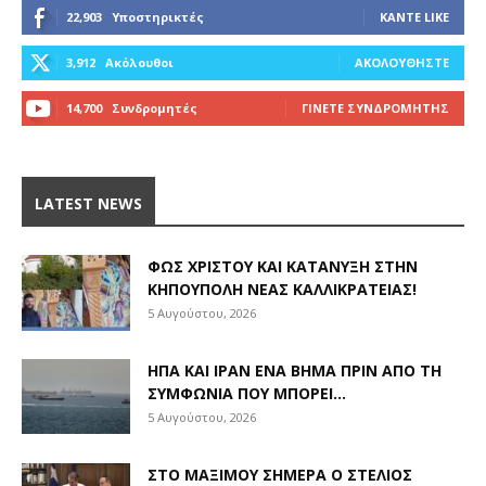
22,903
Υποστηρικτές
ΚΆΝΤΕ LIKE
3,912
Ακόλουθοι
ΑΚΟΛΟΥΘΉΣΤΕ
14,700
Συνδρομητές
ΓΊΝΕΤΕ ΣΥΝΔΡΟΜΗΤΉΣ
LATEST NEWS
ΦΩΣ ΧΡΙΣΤΟΎ ΚΑΙ ΚΑΤΆΝΥΞΗ ΣΤΗΝ
ΚΗΠΟΎΠΟΛΗ ΝΈΑΣ ΚΑΛΛΙΚΡΆΤΕΙΑΣ!
5 Αυγούστου, 2026
ΗΠΑ ΚΑΙ ΙΡΆΝ ΈΝΑ ΒΉΜΑ ΠΡΙΝ ΑΠΌ ΤΗ
ΣΥΜΦΩΝΊΑ ΠΟΥ ΜΠΟΡΕΊ...
5 Αυγούστου, 2026
ΣΤΟ ΜΑΞΊΜΟΥ ΣΉΜΕΡΑ Ο ΣΤΈΛΙΟΣ