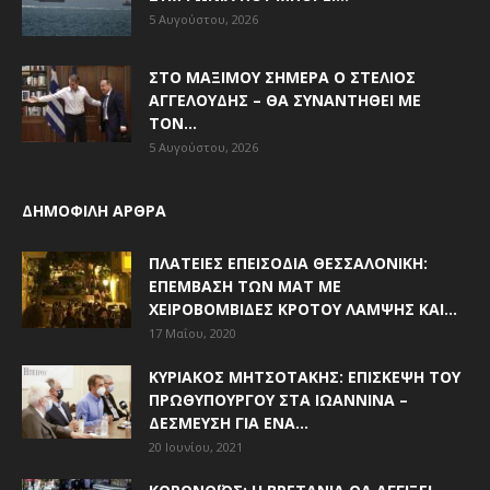
5 Αυγούστου, 2026
ΣΤΟ ΜΑΞΊΜΟΥ ΣΉΜΕΡΑ Ο ΣΤΈΛΙΟΣ
ΑΓΓΕΛΟΎΔΗΣ – ΘΑ ΣΥΝΑΝΤΗΘΕΊ ΜΕ
ΤΟΝ...
5 Αυγούστου, 2026
ΔΗΜΟΦΙΛΗ ΑΡΘΡΑ
ΠΛΑΤΕΊΕΣ ΕΠΕΙΣΌΔΙΑ ΘΕΣΣΑΛΟΝΊΚΗ:
ΕΠΈΜΒΑΣΗ ΤΩΝ ΜΑΤ ΜΕ
ΧΕΙΡΟΒΟΜΒΊΔΕΣ ΚΡΌΤΟΥ ΛΆΜΨΗΣ ΚΑΙ...
17 Μαΐου, 2020
ΚΥΡΙΆΚΟΣ ΜΗΤΣΟΤΆΚΗΣ: ΕΠΊΣΚΕΨΗ ΤΟΥ
ΠΡΩΘΥΠΟΥΡΓΟΎ ΣΤΑ ΙΩΆΝΝΙΝΑ –
ΔΈΣΜΕΥΣΗ ΓΙΑ ΈΝΑ...
20 Ιουνίου, 2021