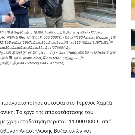
#x1f19ec;ᴯ伴糧 𥱟𯵠11.000.000?€, ᰼ 𼱯&#x172834;ﵠԡ쥟ﵠmܪᬸ粬
1218b5;桭&#x129b7e;&#xd80c;&#xd9ec;培&#xd833;堳&#x16d971;㡳ߡ 쥠
#xd80c;&#xd9ec;培&#xd82a;᩠&#x127b60;Ŷﱥߡ
멮破
12fd60;쭧쥟ﵠݷ婠
&#x170bf3;&#x1257e0;󧬡&#xdd29;ꝲ ᫫奄󥩲, 뼣&#x1834e6d; 𯫫튥𥬢ܳ幭, 󥠤霶ﱥ򠩳&#x12fc69;ꝲ 𥱩&#x24bf5cae;
 πραγματοποίησε αυτοψία στο Τεμένος Χαμζά
ονίκη. Το έργο της αποκατάστασης του
 με χρηματοδότηση περίπου 11.000.000 €, από
εύθυνση Αναστήλωσης Βυζαντινών και