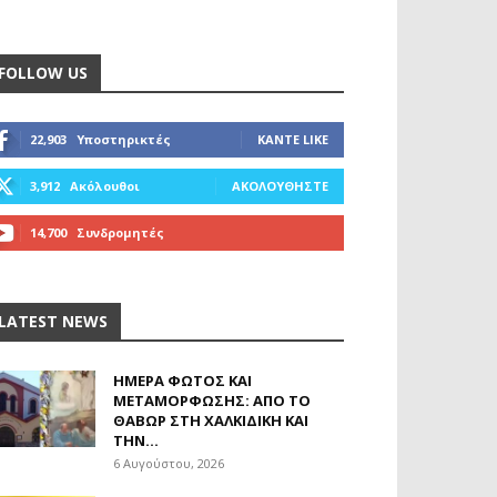
FOLLOW US
22,903
Υποστηρικτές
ΚΆΝΤΕ LIKE
3,912
Ακόλουθοι
ΑΚΟΛΟΥΘΉΣΤΕ
14,700
Συνδρομητές
ΓΊΝΕΤΕ ΣΥΝΔΡΟΜΗΤΉΣ
LATEST NEWS
ΗΜΈΡΑ ΦΩΤΌΣ ΚΑΙ
ΜΕΤΑΜΌΡΦΩΣΗΣ: ΑΠΌ ΤΟ
ΘΑΒΏΡ ΣΤΗ ΧΑΛΚΙΔΙΚΉ ΚΑΙ
ΤΗΝ...
6 Αυγούστου, 2026