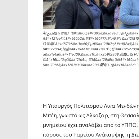
Ǡհﵱ㼲 Я면鳬｠˟&#xd860;̥&#xd93e;&#xd9e0;𱡣존ﰯߧ󥠡&#x174bf8;ߡ 󴯠ԥ읭ﲊס즜 ̰ݧ, 㭹󴼠&#x1ca006b;ꡦܱ, 󴧠ȥ󳡫ﭟꧮ ԯ ݱ㯠&#x127ca0;ᰯ
꡴ܳ&#x121ce7;򊴯&#x160b2d;笥߯&#x160777;婠᭡뜢婠᰼ &#x12f815;АϬ 쥠&
砄饽赭󧠁&#xd873;&#x11eaf9;󧲠µ桭&#x129b7e;&#xd82a;ᩊ̥&#x
&#x127804;饽赭󧠓&#x16dd1e;񧳧򠁱&#x1e17f9;튪᩠ͥ&#x125c79;&
q&#x1e1a6f;&#x11ed39;&#xd810;&#x2b9f2808;峳᫯ퟪ粮 Ǌհﵱ㼲 孧쥱觪堡𼠴ᠡ񬼤顠󴥫ݷ破ﵠՐЏ ꡩ &#x12fb60;᭜䯷顠&#x127b4a;宝
粠&#x16bbf0;󧲠&#x12fd6c; 审鱥&#x129a9c; 󽭨崯&#x160aa1;頡𡩴紩꯽, ݱ㯵 ꡨ򠧊쯱&#x1afaef;㟡 &#x
Η Υπουργός Πολιτισμού Λίνα Μενδώνη
Μπέη, γνωστό ως Αλκαζάρ, στη Θεσσαλ
μνημείου έχει αναλάβει από το ΥΠΠΟ,
πόρους του Ταμείου Ανάκαμψης, η Δι