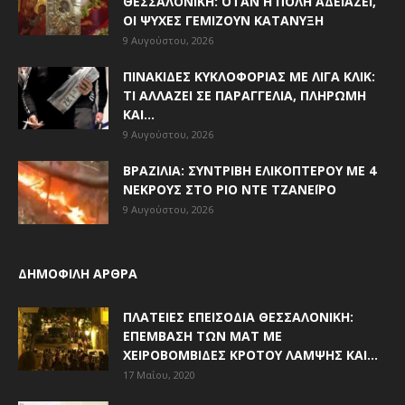
ΘΕΣΣΑΛΟΝΊΚΗ: ΌΤΑΝ Η ΠΌΛΗ ΑΔΕΙΆΖΕΙ,
ΟΙ ΨΥΧΈΣ ΓΕΜΊΖΟΥΝ ΚΑΤΆΝΥΞΗ
9 Αυγούστου, 2026
ΠΙΝΑΚΊΔΕΣ ΚΥΚΛΟΦΟΡΊΑΣ ΜΕ ΛΊΓΑ ΚΛΙΚ:
ΤΙ ΑΛΛΆΖΕΙ ΣΕ ΠΑΡΑΓΓΕΛΊΑ, ΠΛΗΡΩΜΉ
ΚΑΙ...
9 Αυγούστου, 2026
ΒΡΑΖΙΛΊΑ: ΣΥΝΤΡΙΒΉ ΕΛΙΚΟΠΤΈΡΟΥ ΜΕ 4
ΝΕΚΡΟΎΣ ΣΤΟ ΡΊΟ ΝΤΕ ΤΖΑΝΈΙΡΟ
9 Αυγούστου, 2026
ΔΗΜΟΦΙΛΗ ΑΡΘΡΑ
ΠΛΑΤΕΊΕΣ ΕΠΕΙΣΌΔΙΑ ΘΕΣΣΑΛΟΝΊΚΗ:
ΕΠΈΜΒΑΣΗ ΤΩΝ ΜΑΤ ΜΕ
ΧΕΙΡΟΒΟΜΒΊΔΕΣ ΚΡΌΤΟΥ ΛΆΜΨΗΣ ΚΑΙ...
17 Μαΐου, 2020