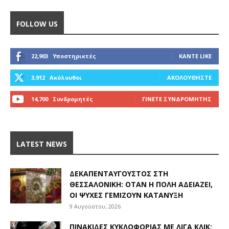
FOLLOW US
22,903
Υποστηρικτές
ΚΆΝΤΕ LIKE
3,912
Ακόλουθοι
ΑΚΟΛΟΥΘΉΣΤΕ
14,700
Συνδρομητές
ΓΊΝΕΤΕ ΣΥΝΔΡΟΜΗΤΉΣ
LATEST NEWS
ΔΕΚΑΠΕΝΤΑΎΓΟΥΣΤΟΣ ΣΤΗ
ΘΕΣΣΑΛΟΝΊΚΗ: ΌΤΑΝ Η ΠΌΛΗ ΑΔΕΙΆΖΕΙ,
ΟΙ ΨΥΧΈΣ ΓΕΜΊΖΟΥΝ ΚΑΤΆΝΥΞΗ
9 Αυγούστου, 2026
ΠΙΝΑΚΊΔΕΣ ΚΥΚΛΟΦΟΡΊΑΣ ΜΕ ΛΊΓΑ ΚΛΙΚ: