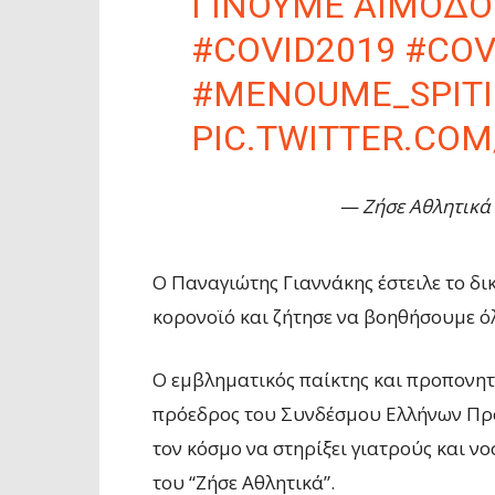
ΓΊΝΟΥΜΕ ΑΙΜΟΔ
#COVID2019
#COV
#MENOUME_SPITI
PIC.TWITTER.CO
— Ζήσε Αθλητικά (
Ο Παναγιώτης Γιαννάκης έστειλε το δι
κορονοϊό και ζήτησε να βοηθήσουμε όλ
Ο εμβληματικός παίκτης και προπονητή
πρόεδρος του Συνδέσμου Ελλήνων Προ
τον κόσμο να στηρίξει γιατρούς και νο
του “Ζήσε Αθλητικά”.