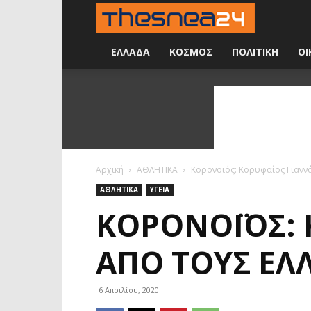
Νέα
24
ΕΛΛΑΔΑ
ΚΟΣΜΟΣ
ΠΟΛΙΤΙΚΗ
ΟΙ
ώρες
την
ημέρα
Αρχική
ΑΘΛΗΤΙΚΑ
Κορονοϊός: Κορυφαίος Γιαννά
ΑΘΛΗΤΙΚΑ
ΥΓΕΙΑ
ΚΟΡΟΝΟΪΌΣ: 
ΑΠΌ ΤΟΥΣ ΈΛ
6 Απριλίου, 2020