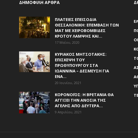
ΔΗΜΟΦΙΛΗ ΑΡΘΡΑ
Δ
ΠΛΑΤΕΊΕΣ ΕΠΕΙΣΌΔΙΑ
Ε
ΘΕΣΣΑΛΟΝΊΚΗ: ΕΠΈΜΒΑΣΗ ΤΩΝ
ΜΑΤ ΜΕ ΧΕΙΡΟΒΟΜΒΊΔΕΣ
Π
ΚΡΌΤΟΥ ΛΆΜΨΗΣ ΚΑΙ...
Ο
17 Μαΐου, 2020
Κ
ΚΥΡΙΆΚΟΣ ΜΗΤΣΟΤΆΚΗΣ:
Τ
ΕΠΊΣΚΕΨΗ ΤΟΥ
ΠΡΩΘΥΠΟΥΡΓΟΎ ΣΤΑ
Α
ΙΩΆΝΝΙΝΑ – ΔΈΣΜΕΥΣΗ ΓΙΑ
ΈΝΑ...
Α
20 Ιουνίου, 2021
Υ
ΚΟΡΟΝΟΪΌΣ: Η ΒΡΕΤΑΝΊΑ ΘΑ
Τ
ΑΓΓΊΞΕΙ ΤΗΝ ΑΝΟΣΊΑ ΤΗΣ
ΑΓΈΛΗΣ ΑΠΌ ΔΕΥΤΈΡΑ...
9 Απριλίου, 2021