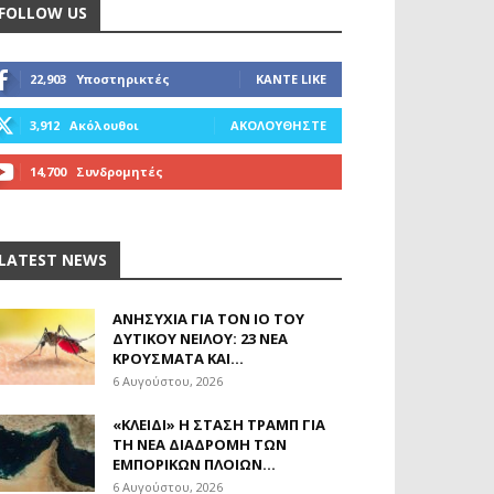
FOLLOW US
22,903
Υποστηρικτές
ΚΆΝΤΕ LIKE
3,912
Ακόλουθοι
ΑΚΟΛΟΥΘΉΣΤΕ
14,700
Συνδρομητές
ΓΊΝΕΤΕ ΣΥΝΔΡΟΜΗΤΉΣ
LATEST NEWS
ΑΝΗΣΥΧΊΑ ΓΙΑ ΤΟΝ ΙΌ ΤΟΥ
ΔΥΤΙΚΟΎ ΝΕΊΛΟΥ: 23 ΝΈΑ
ΚΡΟΎΣΜΑΤΑ ΚΑΙ...
6 Αυγούστου, 2026
«ΚΛΕΙΔΊ» Η ΣΤΆΣΗ ΤΡΑΜΠ ΓΙΑ
ΤΗ ΝΈΑ ΔΙΑΔΡΟΜΉ ΤΩΝ
ΕΜΠΟΡΙΚΏΝ ΠΛΟΊΩΝ...
6 Αυγούστου, 2026