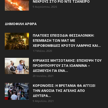
ΝΕΚΡΟΎΣ ΣΤΟ ΡΊΟ ΝΤΕ ΤΖΑΝΈΙΡΟ
9 Αυγούστου, 2026
ΔΗΜΟΦΙΛΗ ΑΡΘΡΑ
ΠΛΑΤΕΊΕΣ ΕΠΕΙΣΌΔΙΑ ΘΕΣΣΑΛΟΝΊΚΗ:
ΕΠΈΜΒΑΣΗ ΤΩΝ ΜΑΤ ΜΕ
ΧΕΙΡΟΒΟΜΒΊΔΕΣ ΚΡΌΤΟΥ ΛΆΜΨΗΣ ΚΑΙ...
17 Μαΐου, 2020
ΚΥΡΙΆΚΟΣ ΜΗΤΣΟΤΆΚΗΣ: ΕΠΊΣΚΕΨΗ ΤΟΥ
ΠΡΩΘΥΠΟΥΡΓΟΎ ΣΤΑ ΙΩΆΝΝΙΝΑ –
ΔΈΣΜΕΥΣΗ ΓΙΑ ΈΝΑ...
20 Ιουνίου, 2021
ΚΟΡΟΝΟΪΌΣ: Η ΒΡΕΤΑΝΊΑ ΘΑ ΑΓΓΊΞΕΙ
ΤΗΝ ΑΝΟΣΊΑ ΤΗΣ ΑΓΈΛΗΣ ΑΠΌ
ΔΕΥΤΈΡΑ...
9 Απριλίου, 2021