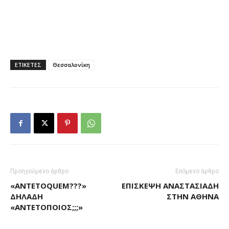
ΕΤΙΚΕΤΕΣ
Θεσσαλονίκη
Προηγούμενο άρθρο
Επόμενο άρθρο
«ANTETOQUEM???»
ΕΠΊΣΚΕΨΗ ΑΝΑΣΤΑΣΙΆΔΗ
ΔΗΛΑΔΉ
ΣΤΗΝ ΑΘΉΝΑ
«ΑΝΤΕΤΟΠΟΙΟΣ;;;»