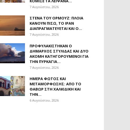
ΚΌΜΙΣΕ ΤΑ ΛΕΊΨΑΝΑ...
7 Αυγούστου, 2026
ΣΤΕΝΆ ΤΟΥ ΟΡΜΟΎΖ: ΠΛΟΊΑ
ΚΆΝΟΥΝ ΠΊΣΩ, ΤΟ ΙΡΆΝ
ΔΙΑΠΡΑΓΜΑΤΕΎΕΤΑΙ ΚΑΙ Ο...
7 Αυγούστου, 2026
ΠΡΟΦΥΛΑΚΊΣΤΗΚΑΝ Ο
ΔΉΜΑΡΧΟΣ ΣΤΥΛΊΔΑΣ ΚΑΙ ΔΎΟ
ΑΚΌΜΗ ΚΑΤΗΓΟΡΟΎΜΕΝΟΙ ΓΙΑ
ΤΗΝ ΠΥΡΚΑΓΙΆ...
7 Αυγούστου, 2026
ΗΜΈΡΑ ΦΩΤΌΣ ΚΑΙ
ΜΕΤΑΜΌΡΦΩΣΗΣ: ΑΠΌ ΤΟ
ΘΑΒΏΡ ΣΤΗ ΧΑΛΚΙΔΙΚΉ ΚΑΙ
ΤΗΝ...
6 Αυγούστου, 2026