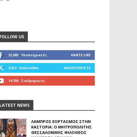
FOLLOW US
22,903
Υποστηρικτές
ΚΆΝΤΕ LIKE
3,912
Ακόλουθοι
ΑΚΟΛΟΥΘΉΣΤΕ
14,700
Συνδρομητές
ΓΊΝΕΤΕ ΣΥΝΔΡΟΜΗΤΉΣ
LATEST NEWS
ΛΑΜΠΡΌΣ ΕΟΡΤΑΣΜΌΣ ΣΤΗΝ
ΚΑΣΤΟΡΙΆ: Ο ΜΗΤΡΟΠΟΛΊΤΗΣ
ΘΕΣΣΑΛΟΝΊΚΗΣ ΦΙΛΌΘΕΟΣ