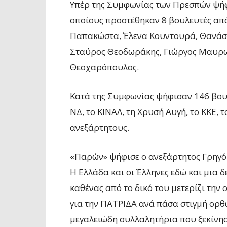
Υπέρ της Συμφωνίας των Πρεσπών ψήφι
οποίους προστέθηκαν 8 βουλευτές από
Παπακώστα, Έλενα Κουντουρά, Θανάσ
Σταύρος Θεοδωράκης, Γιώργος Μαυρω
Θεοχαρόπουλος.
Κατά της Συμφωνίας ψήφισαν 146 βουλ
ΝΔ, το ΚΙΝΑΛ, τη Χρυσή Αυγή, το ΚΚΕ,
ανεξάρτητους.
«Παρών» ψήφισε ο ανεξάρτητος Γρηγό
Η Ελλάδα και οι Έλληνες εδώ και μια
καθένας από το δικό του μετερίζι την 
για την ΠΑΤΡΙΔΑ ανά πάσα στιγμή ορθώ
μεγαλειώδη συλλαλητήρια που ξεκίνησ