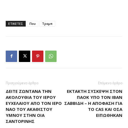
ΕΤΙΚΕΤΕΣ
Που
Τραμπ
Προηγούμενο άρθρο
Επόμενο άρθρο
ΔΕΊΤΕ ΖΩΝΤΑΝΆ ΤΗΝ
ΈΚΤΑΚΤΗ ΣΎΣΚΕΨΗ ΣΤΟΝ
ΑΚΟΛΟΥΘΊΑ ΤΟΥ ΙΕΡΟΎ
ΠΑΟΚ ΥΠΌ ΤΟΝ ΙΒΆΝ
ΕΥΧΕΛΑΊΟΥ ΑΠΌ ΤΟΝ ΙΕΡΌ
ΣΑΒΒΊΔΗ – Η ΑΠΌΦΑΣΗ ΓΙΑ
ΝΑΌ ΤΟΥ ΑΚΆΘΙΣΤΟΥ
ΤΟ CAS ΚΑΙ ΌΣΑ
ΎΜΝΟΥ ΣΤΗΝ ΟΊΑ
ΕΙΠΏΘΗΚΑΝ
ΣΑΝΤΟΡΊΝΗΣ