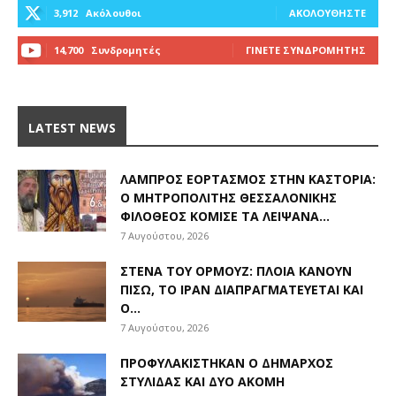
3,912
Ακόλουθοι
ΑΚΟΛΟΥΘΉΣΤΕ
14,700
Συνδρομητές
ΓΊΝΕΤΕ ΣΥΝΔΡΟΜΗΤΉΣ
LATEST NEWS
ΛΑΜΠΡΌΣ ΕΟΡΤΑΣΜΌΣ ΣΤΗΝ ΚΑΣΤΟΡΙΆ:
Ο ΜΗΤΡΟΠΟΛΊΤΗΣ ΘΕΣΣΑΛΟΝΊΚΗΣ
ΦΙΛΌΘΕΟΣ ΚΌΜΙΣΕ ΤΑ ΛΕΊΨΑΝΑ...
7 Αυγούστου, 2026
ΣΤΕΝΆ ΤΟΥ ΟΡΜΟΎΖ: ΠΛΟΊΑ ΚΆΝΟΥΝ
ΠΊΣΩ, ΤΟ ΙΡΆΝ ΔΙΑΠΡΑΓΜΑΤΕΎΕΤΑΙ ΚΑΙ
Ο...
7 Αυγούστου, 2026
ΠΡΟΦΥΛΑΚΊΣΤΗΚΑΝ Ο ΔΉΜΑΡΧΟΣ
ΣΤΥΛΊΔΑΣ ΚΑΙ ΔΎΟ ΑΚΌΜΗ