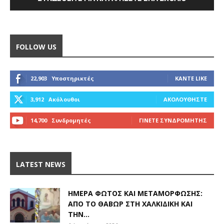
FOLLOW US
22,903
Υποστηρικτές
ΚΆΝΤΕ LIKE
3,912
Ακόλουθοι
ΑΚΟΛΟΥΘΉΣΤΕ
14,700
Συνδρομητές
ΓΊΝΕΤΕ ΣΥΝΔΡΟΜΗΤΉΣ
LATEST NEWS
ΗΜΈΡΑ ΦΩΤΌΣ ΚΑΙ ΜΕΤΑΜΌΡΦΩΣΗΣ:
ΑΠΌ ΤΟ ΘΑΒΏΡ ΣΤΗ ΧΑΛΚΙΔΙΚΉ ΚΑΙ
ΤΗΝ...