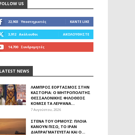
FOLLOW US
22,903
Υποστηρικτές
ΚΆΝΤΕ LIKE
3,912
Ακόλουθοι
ΑΚΟΛΟΥΘΉΣΤΕ
14,700
Συνδρομητές
ΓΊΝΕΤΕ ΣΥΝΔΡΟΜΗΤΉΣ
LATEST NEWS
ΛΑΜΠΡΌΣ ΕΟΡΤΑΣΜΌΣ ΣΤΗΝ
ΚΑΣΤΟΡΙΆ: Ο ΜΗΤΡΟΠΟΛΊΤΗΣ
ΘΕΣΣΑΛΟΝΊΚΗΣ ΦΙΛΌΘΕΟΣ
ΚΌΜΙΣΕ ΤΑ ΛΕΊΨΑΝΑ...
7 Αυγούστου, 2026
ΣΤΕΝΆ ΤΟΥ ΟΡΜΟΎΖ: ΠΛΟΊΑ
ΚΆΝΟΥΝ ΠΊΣΩ, ΤΟ ΙΡΆΝ
ΔΙΑΠΡΑΓΜΑΤΕΎΕΤΑΙ ΚΑΙ Ο...