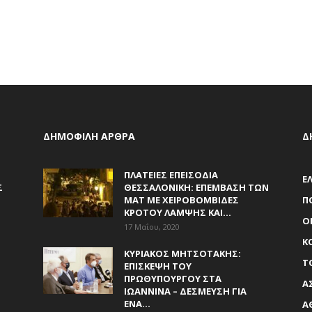
ΔΗΜΟΦΙΛΗ ΑΡΘΡΑ
Δ
Ν
ΠΛΑΤΕΊΕΣ ΕΠΕΙΣΌΔΙΑ
Ε
Σ
ΘΕΣΣΑΛΟΝΊΚΗ: ΕΠΈΜΒΑΣΗ ΤΩΝ
ΜΑΤ ΜΕ ΧΕΙΡΟΒΟΜΒΊΔΕΣ
Π
ΚΡΌΤΟΥ ΛΆΜΨΗΣ ΚΑΙ...
Ο
17 Μαΐου, 2020
Κ
ΚΥΡΙΆΚΟΣ ΜΗΤΣΟΤΆΚΗΣ:
Τ
ΕΠΊΣΚΕΨΗ ΤΟΥ
ΠΡΩΘΥΠΟΥΡΓΟΎ ΣΤΑ
Α
ΙΩΆΝΝΙΝΑ – ΔΈΣΜΕΥΣΗ ΓΙΑ
ΈΝΑ...
Α