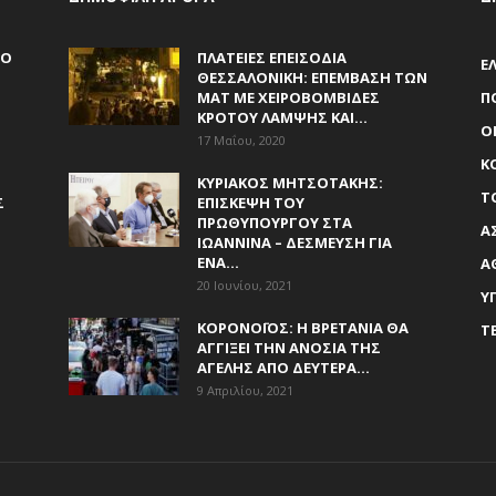
 Ο
ΠΛΑΤΕΊΕΣ ΕΠΕΙΣΌΔΙΑ
Ε
ΘΕΣΣΑΛΟΝΊΚΗ: ΕΠΈΜΒΑΣΗ ΤΩΝ
ΜΑΤ ΜΕ ΧΕΙΡΟΒΟΜΒΊΔΕΣ
Π
ΚΡΌΤΟΥ ΛΆΜΨΗΣ ΚΑΙ...
Ο
17 Μαΐου, 2020
Κ
Ν
ΚΥΡΙΆΚΟΣ ΜΗΤΣΟΤΆΚΗΣ:
Τ
Σ
ΕΠΊΣΚΕΨΗ ΤΟΥ
ΠΡΩΘΥΠΟΥΡΓΟΎ ΣΤΑ
Α
ΙΩΆΝΝΙΝΑ – ΔΈΣΜΕΥΣΗ ΓΙΑ
ΈΝΑ...
Α
20 Ιουνίου, 2021
Υ
ΚΟΡΟΝΟΪΌΣ: Η ΒΡΕΤΑΝΊΑ ΘΑ
Τ
ΑΓΓΊΞΕΙ ΤΗΝ ΑΝΟΣΊΑ ΤΗΣ
ΑΓΈΛΗΣ ΑΠΌ ΔΕΥΤΈΡΑ...
9 Απριλίου, 2021