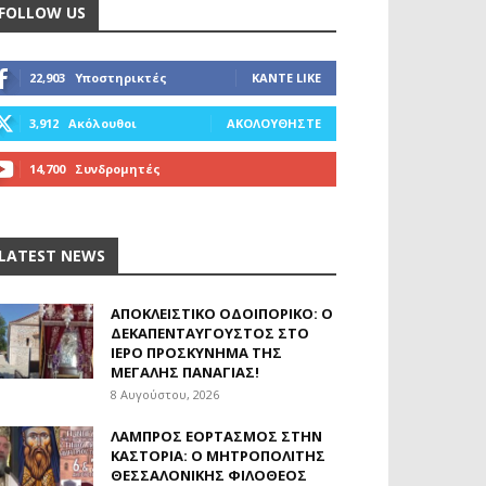
FOLLOW US
22,903
Υποστηρικτές
ΚΆΝΤΕ LIKE
3,912
Ακόλουθοι
ΑΚΟΛΟΥΘΉΣΤΕ
14,700
Συνδρομητές
ΓΊΝΕΤΕ ΣΥΝΔΡΟΜΗΤΉΣ
LATEST NEWS
ΑΠΟΚΛΕΙΣΤΙΚΟ ΟΔΟΙΠΟΡΙΚΟ: Ο
ΔΕΚΑΠΕΝΤΑΎΓΟΥΣΤΟΣ ΣΤΟ
ΙΕΡΌ ΠΡΟΣΚΎΝΗΜΑ ΤΗΣ
ΜΕΓΆΛΗΣ ΠΑΝΑΓΊΑΣ!
8 Αυγούστου, 2026
ΛΑΜΠΡΌΣ ΕΟΡΤΑΣΜΌΣ ΣΤΗΝ
ΚΑΣΤΟΡΙΆ: Ο ΜΗΤΡΟΠΟΛΊΤΗΣ
ΘΕΣΣΑΛΟΝΊΚΗΣ ΦΙΛΌΘΕΟΣ