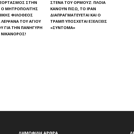
ΕΟΡΤΑΣΜΌΣ ΣΤΗΝ
ΣΤΕΝΆ ΤΟΥ ΟΡΜΟΎΖ: ΠΛΟΊΑ
: Ο ΜΗΤΡΟΠΟΛΊΤΗΣ
ΚΆΝΟΥΝ ΠΊΣΩ, ΤΟ ΙΡΆΝ
ΊΚΗΣ ΦΙΛΌΘΕΟΣ
ΔΙΑΠΡΑΓΜΑΤΕΎΕΤΑΙ ΚΑΙ Ο
 ΛΕΊΨΑΝΑ ΤΟΥ ΑΓΊΟΥ
ΤΡΑΜΠ ΥΠΌΣΧΕΤΑΙ ΕΞΕΛΊΞΕΙΣ
Υ ΓΙΑ ΤΗΝ ΠΑΝΉΓΥΡΗ
«ΣΎΝΤΟΜΑ»
Υ ΝΙΚΆΝΟΡΟΣ!
ΔΗΜΟΦΙΛΗ ΑΡΘΡΑ
Δ