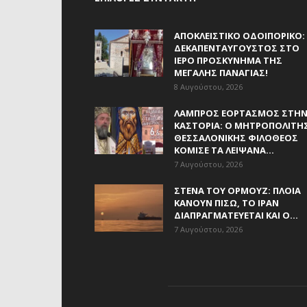
ΑΠΟΚΛΕΙΣΤΙΚΟ ΟΔΟΙΠΟΡΙΚΟ:
ΔΕΚΑΠΕΝΤΑΎΓΟΥΣΤΟΣ ΣΤΟ
ΙΕΡΌ ΠΡΟΣΚΎΝΗΜΑ ΤΗΣ
ΜΕΓΆΛΗΣ ΠΑΝΑΓΊΑΣ!
8 Αυγούστου, 2026
ΛΑΜΠΡΌΣ ΕΟΡΤΑΣΜΌΣ ΣΤΗ
ΚΑΣΤΟΡΙΆ: Ο ΜΗΤΡΟΠΟΛΊΤΗ
ΘΕΣΣΑΛΟΝΊΚΗΣ ΦΙΛΌΘΕΟΣ
ΚΌΜΙΣΕ ΤΑ ΛΕΊΨΑΝΑ...
7 Αυγούστου, 2026
ΣΤΕΝΆ ΤΟΥ ΟΡΜΟΎΖ: ΠΛΟΊΑ
ΚΆΝΟΥΝ ΠΊΣΩ, ΤΟ ΙΡΆΝ
ΔΙΑΠΡΑΓΜΑΤΕΎΕΤΑΙ ΚΑΙ Ο...
7 Αυγούστου, 2026