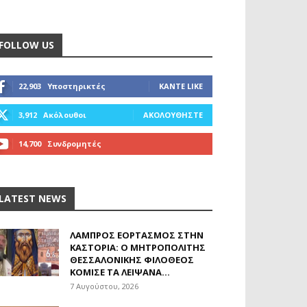
FOLLOW US
22,903
Υποστηρικτές
ΚΆΝΤΕ LIKE
3,912
Ακόλουθοι
ΑΚΟΛΟΥΘΉΣΤΕ
14,700
Συνδρομητές
ΓΊΝΕΤΕ ΣΥΝΔΡΟΜΗΤΉΣ
LATEST NEWS
ΛΑΜΠΡΌΣ ΕΟΡΤΑΣΜΌΣ ΣΤΗΝ
ΚΑΣΤΟΡΙΆ: Ο ΜΗΤΡΟΠΟΛΊΤΗΣ
ΘΕΣΣΑΛΟΝΊΚΗΣ ΦΙΛΌΘΕΟΣ
ΚΌΜΙΣΕ ΤΑ ΛΕΊΨΑΝΑ...
7 Αυγούστου, 2026