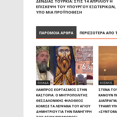
ΔΈΝΔΙΑΣ ΤΟΥΡΚΊΑ: ΣΤΙΣ 14 ΑΠΡΙΛΊΟΥ Η
ΕΠΊΣΚΕΨΗ ΤΟΥ ΥΠΟΥΡΓΟΎ ΕΞΩΤΕΡΙΚΏΝ,
ΥΠΌ ΜΙΑ ΠΡΟΫΠΌΘΕΣΗ
ΠΑΡΟΜΟΙΑ ΑΡΘΡΑ
ΠΕΡΙΣΣΟΤΕΡΑ ΑΠΟ 
ΕΛΛΑΔΑ
ΚΟΣΜΟΣ
ΛΑΜΠΡΌΣ ΕΟΡΤΑΣΜΌΣ ΣΤΗΝ
ΣΤΕΝΆ ΤΟ
ΚΑΣΤΟΡΙΆ: Ο ΜΗΤΡΟΠΟΛΊΤΗΣ
ΚΆΝΟΥΝ ΠΊ
ΘΕΣΣΑΛΟΝΊΚΗΣ ΦΙΛΌΘΕΟΣ
ΔΙΑΠΡΑΓΜΑ
ΚΌΜΙΣΕ ΤΑ ΛΕΊΨΑΝΑ ΤΟΥ ΑΓΊΟΥ
ΤΡΑΜΠ ΥΠΌ
ΔΗΜΗΤΡΊΟΥ ΓΙΑ ΤΗΝ ΠΑΝΉΓΥΡΗ
«ΣΎΝΤΟΜ