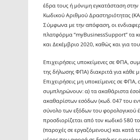
έδρα τους ή μόνιμη εγκατάσταση στην
Κωδικού Αριθμού Δραστηριότητας (ΚΑ
Σύμφωνα με την απόφαση, οι ενδιαφε
πλατφόρμα “myBusinessSupport” τα κα
και Δεκέμβριο 2020, καθώς και για το
Επιχειρήσεις υποκείμενες σε ΦΠΑ, συ
της δήλωσης ΦΠΑ) διακριτά για κάθε μ
Επιχειρήσεις μη υποκείμενες σε ΦΠΑ,
συμπληρώνουν: α) τα ακαθάριστα έσοδα
ακαθαρίστων εσόδων (κωδ. 047 του εντ
σύνολο των εξόδων του φορολογικού έ
προσδιορίζεται από τον κωδικό 580 το
(παροχές σε εργαζόμενους) και κατά τ
μέρος που αφορά σε δαπάνες ενοικίου 