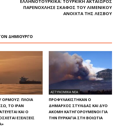
ΕΛΛΗΝΟΤΟΥΡΚΙΚΆ: ΤΟΥΡΚΙΚΉ ΑΚΤΑΙΩΡΌΣ
ΠΑΡΕΝΌΧΛΗΣΕ ΣΚΆΦΟΣ ΤΟΥ ΛΙΜΕΝΙΚΟΎ
ΑΝΟΙΧΤΆ ΤΗΣ ΛΈΣΒΟΥ
ΤΟΝ ΔΗΜΙΟΥΡΓΟ
ΑΣΤΥΝΟΜΙΚΑ ΝΕΑ
Υ ΟΡΜΟΎΖ: ΠΛΟΊΑ
ΠΡΟΦΥΛΑΚΊΣΤΗΚΑΝ Ο
ΣΩ, ΤΟ ΙΡΆΝ
ΔΉΜΑΡΧΟΣ ΣΤΥΛΊΔΑΣ ΚΑΙ ΔΎΟ
ΤΕΎΕΤΑΙ ΚΑΙ Ο
ΑΚΌΜΗ ΚΑΤΗΓΟΡΟΎΜΕΝΟΙ ΓΙΑ
ΣΧΕΤΑΙ ΕΞΕΛΊΞΕΙΣ
ΤΗΝ ΠΥΡΚΑΓΙΆ ΣΤΗ ΒΟΙΩΤΊΑ
Α»