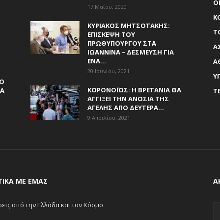
Ο
17 Μαΐου, 2020
Κ
ΚΥΡΙΆΚΟΣ ΜΗΤΣΟΤΆΚΗΣ:
Τ
ΕΠΊΣΚΕΨΗ ΤΟΥ
ΠΡΩΘΥΠΟΥΡΓΟΎ ΣΤΑ
Α
ΙΩΆΝΝΙΝΑ – ΔΈΣΜΕΥΣΗ ΓΙΑ
ΈΝΑ...
Α
20 Ιουνίου, 2021
Υ
ΎΟ
ΚΟΡΟΝΟΪΌΣ: Η ΒΡΕΤΑΝΊΑ ΘΑ
ΙΑ
Τ
ΑΓΓΊΞΕΙ ΤΗΝ ΑΝΟΣΊΑ ΤΗΣ
ΑΓΈΛΗΣ ΑΠΌ ΔΕΥΤΈΡΑ...
9 Απριλίου, 2021
ΤΙΚΆ ΜΕ ΕΜΆΣ
Α
σεις από την Ελλάδα και τον Κόσμο