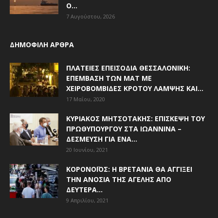
Ο...
7 Αυγούστου, 2026
ΔΗΜΟΦΙΛΗ ΑΡΘΡΑ
ΠΛΑΤΕΊΕΣ ΕΠΕΙΣΌΔΙΑ ΘΕΣΣΑΛΟΝΊΚΗ:
ΕΠΈΜΒΑΣΗ ΤΩΝ ΜΑΤ ΜΕ
ΧΕΙΡΟΒΟΜΒΊΔΕΣ ΚΡΌΤΟΥ ΛΆΜΨΗΣ ΚΑΙ...
17 Μαΐου, 2020
ΚΥΡΙΆΚΟΣ ΜΗΤΣΟΤΆΚΗΣ: ΕΠΊΣΚΕΨΗ ΤΟΥ
ΠΡΩΘΥΠΟΥΡΓΟΎ ΣΤΑ ΙΩΆΝΝΙΝΑ –
ΔΈΣΜΕΥΣΗ ΓΙΑ ΈΝΑ...
20 Ιουνίου, 2021
ΚΟΡΟΝΟΪΌΣ: Η ΒΡΕΤΑΝΊΑ ΘΑ ΑΓΓΊΞΕΙ
ΤΗΝ ΑΝΟΣΊΑ ΤΗΣ ΑΓΈΛΗΣ ΑΠΌ
ΔΕΥΤΈΡΑ...
9 Απριλίου, 2021