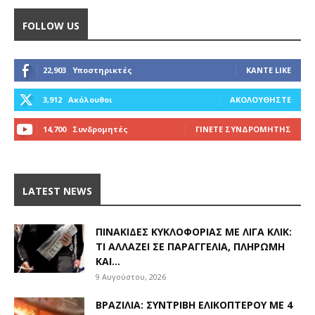
FOLLOW US
22,903
Υποστηρικτές
ΚΆΝΤΕ LIKE
3,912
Ακόλουθοι
ΑΚΟΛΟΥΘΉΣΤΕ
14,700
Συνδρομητές
ΓΊΝΕΤΕ ΣΥΝΔΡΟΜΗΤΉΣ
LATEST NEWS
ΠΙΝΑΚΊΔΕΣ ΚΥΚΛΟΦΟΡΊΑΣ ΜΕ ΛΊΓΑ ΚΛΙΚ:
ΤΙ ΑΛΛΆΖΕΙ ΣΕ ΠΑΡΑΓΓΕΛΊΑ, ΠΛΗΡΩΜΉ
ΚΑΙ...
9 Αυγούστου, 2026
ΒΡΑΖΙΛΊΑ: ΣΥΝΤΡΙΒΉ ΕΛΙΚΟΠΤΈΡΟΥ ΜΕ 4