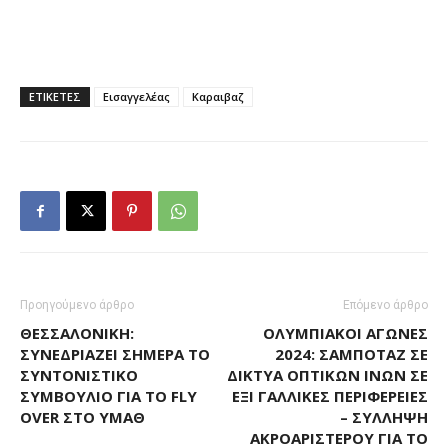
ΕΤΙΚΕΤΕΣ
Εισαγγελέας
Καραιβαζ
Προηγούμενο άρθρο
Επόμενο άρθρο
ΘΕΣΣΑΛΟΝΊΚΗ:
ΟΛΥΜΠΙΑΚΟΊ ΑΓΏΝΕΣ
ΣΥΝΕΔΡΙΆΖΕΙ ΣΉΜΕΡΑ ΤΟ
2024: ΣΑΜΠΟΤΆΖ ΣΕ
ΣΥΝΤΟΝΙΣΤΙΚΌ
ΔΊΚΤΥΑ ΟΠΤΙΚΏΝ ΙΝΏΝ ΣΕ
ΣΥΜΒΟΎΛΙΟ ΓΙΑ ΤΟ FLY
ΈΞΙ ΓΑΛΛΙΚΈΣ ΠΕΡΙΦΈΡΕΙΕΣ
OVER ΣΤΟ ΥΜΑΘ
– ΣΎΛΛΗΨΗ
ΑΚΡΟΑΡΙΣΤΕΡΟΎ ΓΙΑ ΤΟ