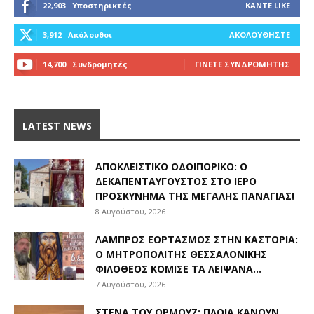
22,903
Υποστηρικτές
ΚΆΝΤΕ LIKE
3,912
Ακόλουθοι
ΑΚΟΛΟΥΘΉΣΤΕ
14,700
Συνδρομητές
ΓΊΝΕΤΕ ΣΥΝΔΡΟΜΗΤΉΣ
LATEST NEWS
ΑΠΟΚΛΕΙΣΤΙΚΟ ΟΔΟΙΠΟΡΙΚΟ: Ο
ΔΕΚΑΠΕΝΤΑΎΓΟΥΣΤΟΣ ΣΤΟ ΙΕΡΌ
ΠΡΟΣΚΎΝΗΜΑ ΤΗΣ ΜΕΓΆΛΗΣ ΠΑΝΑΓΊΑΣ!
8 Αυγούστου, 2026
ΛΑΜΠΡΌΣ ΕΟΡΤΑΣΜΌΣ ΣΤΗΝ ΚΑΣΤΟΡΙΆ:
Ο ΜΗΤΡΟΠΟΛΊΤΗΣ ΘΕΣΣΑΛΟΝΊΚΗΣ
ΦΙΛΌΘΕΟΣ ΚΌΜΙΣΕ ΤΑ ΛΕΊΨΑΝΑ...
7 Αυγούστου, 2026
ΣΤΕΝΆ ΤΟΥ ΟΡΜΟΎΖ: ΠΛΟΊΑ ΚΆΝΟΥΝ