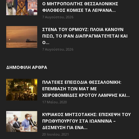
Ο ΜΗΤΡΟΠΟΛΊΤΗΣ ΘΕΣΣΑΛΟΝΊΚΗΣ
ΦΙΛΌΘΕΟΣ ΚΌΜΙΣΕ ΤΑ ΛΕΊΨΑΝΑ...
7 Αυγούστου, 2026
ΣΤΕΝΆ ΤΟΥ ΟΡΜΟΎΖ: ΠΛΟΊΑ ΚΆΝΟΥΝ
ΠΊΣΩ, ΤΟ ΙΡΆΝ ΔΙΑΠΡΑΓΜΑΤΕΎΕΤΑΙ ΚΑΙ
Ο...
7 Αυγούστου, 2026
ΔΗΜΟΦΙΛΗ ΑΡΘΡΑ
ΠΛΑΤΕΊΕΣ ΕΠΕΙΣΌΔΙΑ ΘΕΣΣΑΛΟΝΊΚΗ:
ΕΠΈΜΒΑΣΗ ΤΩΝ ΜΑΤ ΜΕ
ΧΕΙΡΟΒΟΜΒΊΔΕΣ ΚΡΌΤΟΥ ΛΆΜΨΗΣ ΚΑΙ...
17 Μαΐου, 2020
ΚΥΡΙΆΚΟΣ ΜΗΤΣΟΤΆΚΗΣ: ΕΠΊΣΚΕΨΗ ΤΟΥ
ΠΡΩΘΥΠΟΥΡΓΟΎ ΣΤΑ ΙΩΆΝΝΙΝΑ –
ΔΈΣΜΕΥΣΗ ΓΙΑ ΈΝΑ...
20 Ιουνίου, 2021