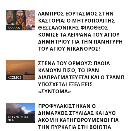
ΛΑΜΠΡΌΣ ΕΟΡΤΑΣΜΌΣ ΣΤΗΝ
ΚΑΣΤΟΡΙΆ: Ο ΜΗΤΡΟΠΟΛΊΤΗΣ
ΘΕΣΣΑΛΟΝΊΚΗΣ ΦΙΛΌΘΕΟΣ
ΕΛΛΑΔΑ
ΚΌΜΙΣΕ ΤΑ ΛΕΊΨΑΝΑ ΤΟΥ ΑΓΊΟΥ
ΔΗΜΗΤΡΊΟΥ ΓΙΑ ΤΗΝ ΠΑΝΉΓΥΡΗ
ΤΟΥ ΑΓΊΟΥ ΝΙΚΆΝΟΡΟΣ!
ΣΤΕΝΆ ΤΟΥ ΟΡΜΟΎΖ: ΠΛΟΊΑ
ΚΆΝΟΥΝ ΠΊΣΩ, ΤΟ ΙΡΆΝ
ΔΙΑΠΡΑΓΜΑΤΕΎΕΤΑΙ ΚΑΙ Ο ΤΡΑΜΠ
ΚΟΣΜΟΣ
ΥΠΌΣΧΕΤΑΙ ΕΞΕΛΊΞΕΙΣ
«ΣΎΝΤΟΜΑ»
ΠΡΟΦΥΛΑΚΊΣΤΗΚΑΝ Ο
ΔΉΜΑΡΧΟΣ ΣΤΥΛΊΔΑΣ ΚΑΙ ΔΎΟ
ΑΣΤΥΝΟΜΙΚΑ
ΑΚΌΜΗ ΚΑΤΗΓΟΡΟΎΜΕΝΟΙ ΓΙΑ
ΝΕΑ
ΤΗΝ ΠΥΡΚΑΓΙΆ ΣΤΗ ΒΟΙΩΤΊΑ