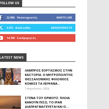
FOLLOW US
22,903
Υποστηρικτές
ΚΆΝΤΕ LIKE
3,912
Ακόλουθοι
ΑΚΟΛΟΥΘΉΣΤΕ
14,700
Συνδρομητές
ΓΊΝΕΤΕ ΣΥΝΔΡΟΜΗΤΉΣ
LATEST NEWS
ΛΑΜΠΡΌΣ ΕΟΡΤΑΣΜΌΣ ΣΤΗΝ
ΚΑΣΤΟΡΙΆ: Ο ΜΗΤΡΟΠΟΛΊΤΗΣ
ΘΕΣΣΑΛΟΝΊΚΗΣ ΦΙΛΌΘΕΟΣ
ΚΌΜΙΣΕ ΤΑ ΛΕΊΨΑΝΑ...
7 Αυγούστου, 2026
ΣΤΕΝΆ ΤΟΥ ΟΡΜΟΎΖ: ΠΛΟΊΑ
ΚΆΝΟΥΝ ΠΊΣΩ, ΤΟ ΙΡΆΝ
ΔΙΑΠΡΑΓΜΑΤΕΎΕΤΑΙ ΚΑΙ Ο...