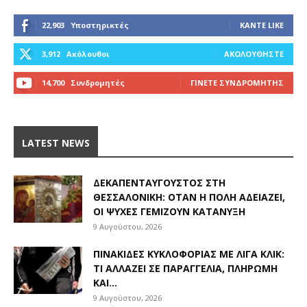
22,903
Υποστηρικτές
ΚΆΝΤΕ LIKE
3,912
Ακόλουθοι
ΑΚΟΛΟΥΘΉΣΤΕ
14,700
Συνδρομητές
ΓΊΝΕΤΕ ΣΥΝΔΡΟΜΗΤΉΣ
LATEST NEWS
ΔΕΚΑΠΕΝΤΑΎΓΟΥΣΤΟΣ ΣΤΗ
ΘΕΣΣΑΛΟΝΊΚΗ: ΌΤΑΝ Η ΠΌΛΗ ΑΔΕΙΆΖΕΙ,
ΟΙ ΨΥΧΈΣ ΓΕΜΊΖΟΥΝ ΚΑΤΆΝΥΞΗ
9 Αυγούστου, 2026
ΠΙΝΑΚΊΔΕΣ ΚΥΚΛΟΦΟΡΊΑΣ ΜΕ ΛΊΓΑ ΚΛΙΚ:
ΤΙ ΑΛΛΆΖΕΙ ΣΕ ΠΑΡΑΓΓΕΛΊΑ, ΠΛΗΡΩΜΉ
ΚΑΙ...
9 Αυγούστου, 2026