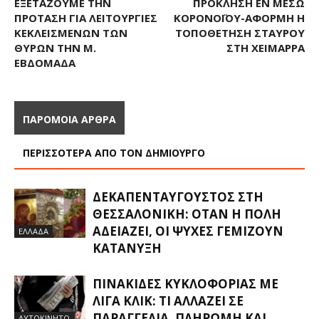
ΕΞΕΤΆΖΟΥΜΕ ΤΗΝ
ΠΡΌΚΛΗΣΗ ΕΝ ΜΈΣΩ
ΠΡΌΤΑΣΗ ΓΙΑ ΛΕΙΤΟΥΡΓΊΕΣ
ΚΟΡΟΝΟΪΟΎ-ΑΦΟΡΜΉ Η
ΚΕΚΛΕΙΣΜΈΝΩΝ ΤΩΝ
ΤΟΠΟΘΈΤΗΣΗ ΣΤΑΥΡΟΎ
ΘΥΡΏΝ ΤΗΝ Μ.
ΣΤΗ ΧΕΙΜΆΡΡΑ
ΕΒΔΟΜΆΔΑ
ΠΑΡΟΜΟΙΑ ΑΡΘΡΑ
ΠΕΡΙΣΣΟΤΕΡΑ ΑΠΟ ΤΟΝ ΔΗΜΙΟΥΡΓΟ
ΔΕΚΑΠΕΝΤΑΎΓΟΥΣΤΟΣ ΣΤΗ
ΘΕΣΣΑΛΟΝΊΚΗ: ΌΤΑΝ Η ΠΌΛΗ
ΑΔΕΙΆΖΕΙ, ΟΙ ΨΥΧΈΣ ΓΕΜΊΖΟΥΝ
ΕΛΛΑΔΑ
ΚΑΤΆΝΥΞΗ
ΠΙΝΑΚΊΔΕΣ ΚΥΚΛΟΦΟΡΊΑΣ ΜΕ
ΛΊΓΑ ΚΛΙΚ: ΤΙ ΑΛΛΆΖΕΙ ΣΕ
ΠΑΡΑΓΓΕΛΊΑ, ΠΛΗΡΩΜΉ ΚΑΙ
ΑΥΤΟΚΙΝΗΤΟ