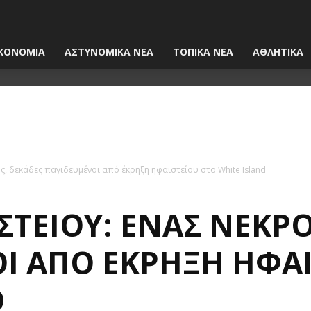
ΚΟΝΟΜΙΑ
ΑΣΤΥΝΟΜΙΚΑ ΝΕΑ
ΤΟΠΙΚΑ ΝΕΑ
ΑΘΛΗΤΙΚΑ
ς, δεκάδες παγιδευμένοι από έκρηξη ηφαιστείου στο White Island
ΤΕΊΟΥ: ΈΝΑΣ ΝΕΚΡΌ
Ι ΑΠΌ ΈΚΡΗΞΗ ΗΦΑΙ
D