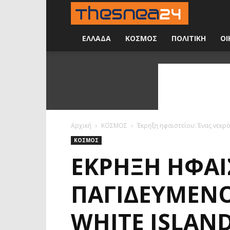
Νέα
24
ΕΛΛΑΔΑ
ΚΟΣΜΟΣ
ΠΟΛΙΤΙΚΗ
ΟΙ
ώρες
την
ημέρα
Αρχική
ΚΟΣΜΟΣ
Έκρηξη ηφαιστείου: Ένας νεκρό
ΚΟΣΜΟΣ
ΈΚΡΗΞΗ ΗΦΑΙΣ
ΠΑΓΙΔΕΥΜΈΝΟ
WHITE ISLAN