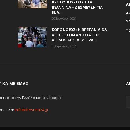
ΠΡΩΘΥΠΟΥΡΓΟΎ ΣΤΑ
Α
ΙΩΆΝΝΙΝΑ – ΔΈΣΜΕΥΣΗ ΓΙΑ
ΈΝΑ...
Α
20 Ιουνίου, 2021
Υ
ΚΟΡΟΝΟΪΌΣ: Η ΒΡΕΤΑΝΊΑ ΘΑ
Τ
ΑΓΓΊΞΕΙ ΤΗΝ ΑΝΟΣΊΑ ΤΗΣ
ΑΓΈΛΗΣ ΑΠΌ ΔΕΥΤΈΡΑ...
9 Απριλίου, 2021
ΤΙΚΆ ΜΕ ΕΜΆΣ
Α
σεις από την Ελλάδα και τον Κόσμο
οινωνία:
info@thesnea24.gr