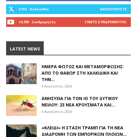
3,912
Ακόλουθοι
ΑΚΟΛΟΥΘΉΣΤΕ
14,700
Συνδρομητές
ΓΊΝΕΤΕ ΣΥΝΔΡΟΜΗΤΉΣ
LATEST NEWS
ΗΜΈΡΑ ΦΩΤΌΣ ΚΑΙ ΜΕΤΑΜΌΡΦΩΣΗΣ:
ΑΠΌ ΤΟ ΘΑΒΏΡ ΣΤΗ ΧΑΛΚΙΔΙΚΉ ΚΑΙ
ΤΗΝ...
6 Αυγούστου, 2026
ΑΝΗΣΥΧΊΑ ΓΙΑ ΤΟΝ ΙΌ ΤΟΥ ΔΥΤΙΚΟΎ
ΝΕΊΛΟΥ: 23 ΝΈΑ ΚΡΟΎΣΜΑΤΑ ΚΑΙ...
6 Αυγούστου, 2026
«ΚΛΕΙΔΊ» Η ΣΤΆΣΗ ΤΡΑΜΠ ΓΙΑ ΤΗ ΝΈΑ
ΔΙΑΔΡΟΜΉ ΤΩΝ ΕΜΠΟΡΙΚΏΝ ΠΛΟΊΩΝ...