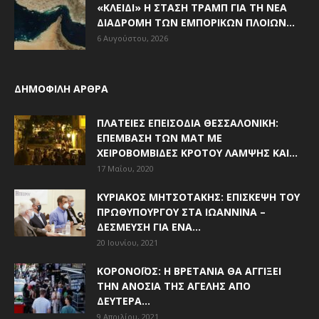
«ΚΛΕΙΔΊ» Η ΣΤΆΣΗ ΤΡΑΜΠ ΓΙΑ ΤΗ ΝΈΑ
ΔΙΑΔΡΟΜΉ ΤΩΝ ΕΜΠΟΡΙΚΏΝ ΠΛΟΊΩΝ...
6 Αυγούστου, 2026
ΔΗΜΟΦΙΛΗ ΑΡΘΡΑ
ΠΛΑΤΕΊΕΣ ΕΠΕΙΣΌΔΙΑ ΘΕΣΣΑΛΟΝΊΚΗ:
ΕΠΈΜΒΑΣΗ ΤΩΝ ΜΑΤ ΜΕ
ΧΕΙΡΟΒΟΜΒΊΔΕΣ ΚΡΌΤΟΥ ΛΆΜΨΗΣ ΚΑΙ...
17 Μαΐου, 2020
ΚΥΡΙΆΚΟΣ ΜΗΤΣΟΤΆΚΗΣ: ΕΠΊΣΚΕΨΗ ΤΟΥ
ΠΡΩΘΥΠΟΥΡΓΟΎ ΣΤΑ ΙΩΆΝΝΙΝΑ –
ΔΈΣΜΕΥΣΗ ΓΙΑ ΈΝΑ...
20 Ιουνίου, 2021
ΚΟΡΟΝΟΪΌΣ: Η ΒΡΕΤΑΝΊΑ ΘΑ ΑΓΓΊΞΕΙ
ΤΗΝ ΑΝΟΣΊΑ ΤΗΣ ΑΓΈΛΗΣ ΑΠΌ
ΔΕΥΤΈΡΑ...
9 Απριλίου, 2021