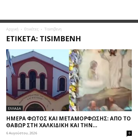
Αρχική
Ετικέτες
Tisimβενη
ΕΤΙΚΈΤΑ: TISIMΒΕΝΗ
ΕΛΛΑΔΑ
ΗΜΈΡΑ ΦΩΤΌΣ ΚΑΙ ΜΕΤΑΜΌΡΦΩΣΗΣ: ΑΠΌ ΤΟ
ΘΑΒΏΡ ΣΤΗ ΧΑΛΚΙΔΙΚΉ ΚΑΙ ΤΗΝ...
6 Αυγούστου, 2026
0