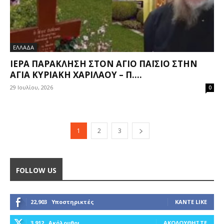
ΕΛΛΑΔΑ
ΙΕΡΆ ΠΑΡΆΚΛΗΣΗ ΣΤΟΝ ΆΓΙΟ ΠΑΪ́ΣΙΟ ΣΤΗΝ
ΑΓΊΑ ΚΥΡΙΑΚΉ ΧΑΡΙΛΆΟΥ – Π....
29 Ιουλίου, 2026
0
1
2
3
FOLLOW US
22,903
Υποστηρικτές
ΚΆΝΤΕ LIKE
3,912
Ακόλουθοι
ΑΚΟΛΟΥΘΉΣΤΕ