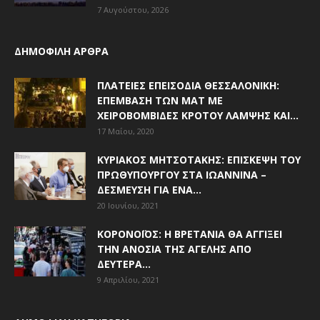
7 Αυγούστου, 2026
ΔΗΜΟΦΙΛΗ ΑΡΘΡΑ
ΠΛΑΤΕΊΕΣ ΕΠΕΙΣΌΔΙΑ ΘΕΣΣΑΛΟΝΊΚΗ:
ΕΠΈΜΒΑΣΗ ΤΩΝ ΜΑΤ ΜΕ
ΧΕΙΡΟΒΟΜΒΊΔΕΣ ΚΡΌΤΟΥ ΛΆΜΨΗΣ ΚΑΙ...
17 Μαΐου, 2020
ΚΥΡΙΆΚΟΣ ΜΗΤΣΟΤΆΚΗΣ: ΕΠΊΣΚΕΨΗ ΤΟΥ
ΠΡΩΘΥΠΟΥΡΓΟΎ ΣΤΑ ΙΩΆΝΝΙΝΑ –
ΔΈΣΜΕΥΣΗ ΓΙΑ ΈΝΑ...
20 Ιουνίου, 2021
ΚΟΡΟΝΟΪΌΣ: Η ΒΡΕΤΑΝΊΑ ΘΑ ΑΓΓΊΞΕΙ
ΤΗΝ ΑΝΟΣΊΑ ΤΗΣ ΑΓΈΛΗΣ ΑΠΌ
ΔΕΥΤΈΡΑ...
9 Απριλίου, 2021