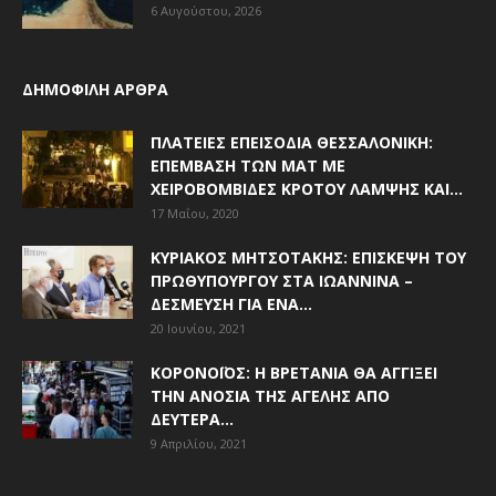
6 Αυγούστου, 2026
ΔΗΜΟΦΙΛΗ ΑΡΘΡΑ
ΠΛΑΤΕΊΕΣ ΕΠΕΙΣΌΔΙΑ ΘΕΣΣΑΛΟΝΊΚΗ:
ΕΠΈΜΒΑΣΗ ΤΩΝ ΜΑΤ ΜΕ
ΧΕΙΡΟΒΟΜΒΊΔΕΣ ΚΡΌΤΟΥ ΛΆΜΨΗΣ ΚΑΙ...
17 Μαΐου, 2020
ΚΥΡΙΆΚΟΣ ΜΗΤΣΟΤΆΚΗΣ: ΕΠΊΣΚΕΨΗ ΤΟΥ
ΠΡΩΘΥΠΟΥΡΓΟΎ ΣΤΑ ΙΩΆΝΝΙΝΑ –
ΔΈΣΜΕΥΣΗ ΓΙΑ ΈΝΑ...
20 Ιουνίου, 2021
ΚΟΡΟΝΟΪΌΣ: Η ΒΡΕΤΑΝΊΑ ΘΑ ΑΓΓΊΞΕΙ
ΤΗΝ ΑΝΟΣΊΑ ΤΗΣ ΑΓΈΛΗΣ ΑΠΌ
ΔΕΥΤΈΡΑ...
9 Απριλίου, 2021