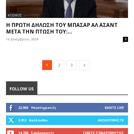
ΚΟΣΜΟΣ
Η ΠΡΏΤΗ ΔΉΛΩΣΗ ΤΟΥ ΜΠΑΣΆΡ ΑΛ ΆΣΑΝΤ
ΜΕΤΆ ΤΗΝ ΠΤΏΣΗ ΤΟΥ:...
16 Δεκεμβρίου, 2024
0
1
2
3
FOLLOW US
22,903
Υποστηρικτές
ΚΆΝΤΕ LIKE
3,912
Ακόλουθοι
ΑΚΟΛΟΥΘΉΣΤΕ
14,700
Συνδρομητές
ΓΊΝΕΤΕ ΣΥΝΔΡΟΜΗΤΉΣ