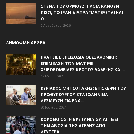
ΣΤΕΝΆ ΤΟΥ ΟΡΜΟΎΖ: ΠΛΟΊΑ ΚΆΝΟΥΝ
ΠΊΣΩ, ΤΟ ΙΡΆΝ ΔΙΑΠΡΑΓΜΑΤΕΎΕΤΑΙ ΚΑΙ
Ο...
7 Αυγούστου, 2026
ΔΗΜΟΦΙΛΗ ΑΡΘΡΑ
ΠΛΑΤΕΊΕΣ ΕΠΕΙΣΌΔΙΑ ΘΕΣΣΑΛΟΝΊΚΗ:
ΕΠΈΜΒΑΣΗ ΤΩΝ ΜΑΤ ΜΕ
ΧΕΙΡΟΒΟΜΒΊΔΕΣ ΚΡΌΤΟΥ ΛΆΜΨΗΣ ΚΑΙ...
17 Μαΐου, 2020
ΚΥΡΙΆΚΟΣ ΜΗΤΣΟΤΆΚΗΣ: ΕΠΊΣΚΕΨΗ ΤΟΥ
ΠΡΩΘΥΠΟΥΡΓΟΎ ΣΤΑ ΙΩΆΝΝΙΝΑ –
ΔΈΣΜΕΥΣΗ ΓΙΑ ΈΝΑ...
20 Ιουνίου, 2021
ΚΟΡΟΝΟΪΌΣ: Η ΒΡΕΤΑΝΊΑ ΘΑ ΑΓΓΊΞΕΙ
ΤΗΝ ΑΝΟΣΊΑ ΤΗΣ ΑΓΈΛΗΣ ΑΠΌ
ΔΕΥΤΈΡΑ...