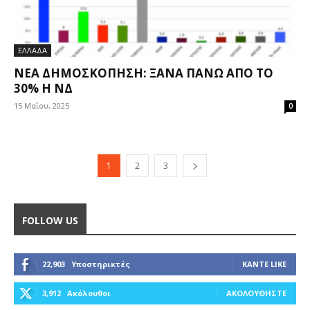
ΕΛΛΑΔΑ
ΝΈΑ ΔΗΜΟΣΚΌΠΗΣΗ: ΞΑΝΆ ΠΆΝΩ ΑΠΌ ΤΟ
30% Η ΝΔ
15 Μαΐου, 2025
0
1
2
3
FOLLOW US
22,903
Υποστηρικτές
ΚΆΝΤΕ LIKE
3,912
Ακόλουθοι
ΑΚΟΛΟΥΘΉΣΤΕ