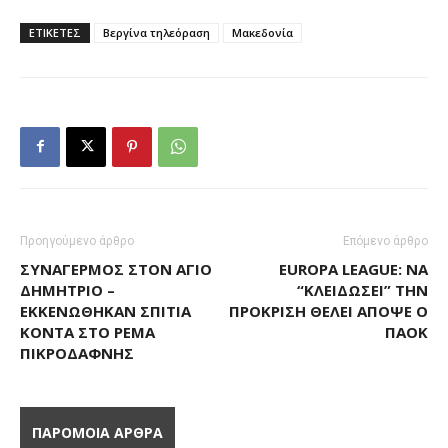
ΕΤΙΚΕΤΕΣ
Βεργίνα τηλεόραση
Μακεδονία
Προηγούμενο άρθρο
Επόμενο άρθρο
ΣΥΝΑΓΕΡΜΌΣ ΣΤΟΝ ΆΓΙΟ
EUROPA LEAGUE: ΝΑ
ΔΗΜΉΤΡΙΟ –
“ΚΛΕΙΔΏΣΕΙ” ΤΗΝ
ΕΚΚΕΝΏΘΗΚΑΝ ΣΠΊΤΙΑ
ΠΡΌΚΡΙΣΗ ΘΈΛΕΙ ΑΠΌΨΕ Ο
ΚΟΝΤΆ ΣΤΟ ΡΈΜΑ
ΠΑΟΚ
ΠΙΚΡΟΔΆΦΝΗΣ
ΠΑΡΟΜΟΙΑ ΑΡΘΡΑ