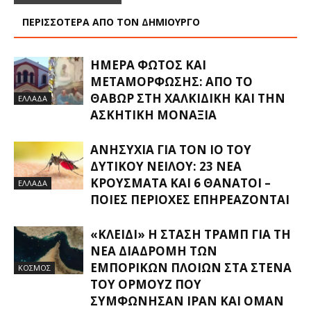
ΠΕΡΙΣΣΟΤΕΡΑ ΑΠΟ ΤΟΝ ΔΗΜΙΟΥΡΓΟ
ΗΜΈΡΑ ΦΩΤΌΣ ΚΑΙ
ΜΕΤΑΜΌΡΦΩΣΗΣ: ΑΠΌ ΤΟ
ΘΑΒΏΡ ΣΤΗ ΧΑΛΚΙΔΙΚΉ ΚΑΙ ΤΗΝ
ΕΛΛΑΔΑ
ΑΣΚΗΤΙΚΉ ΜΟΝΑΞΙΆ
ΑΝΗΣΥΧΊΑ ΓΙΑ ΤΟΝ ΙΌ ΤΟΥ
ΔΥΤΙΚΟΎ ΝΕΊΛΟΥ: 23 ΝΈΑ
ΚΡΟΎΣΜΑΤΑ ΚΑΙ 6 ΘΆΝΑΤΟΙ –
ΕΛΛΑΔΑ
ΠΟΙΕΣ ΠΕΡΙΟΧΈΣ ΕΠΗΡΕΆΖΟΝΤΑΙ
«ΚΛΕΙΔΊ» Η ΣΤΆΣΗ ΤΡΑΜΠ ΓΙΑ ΤΗ
ΝΈΑ ΔΙΑΔΡΟΜΉ ΤΩΝ
ΕΜΠΟΡΙΚΏΝ ΠΛΟΊΩΝ ΣΤΑ ΣΤΕΝΆ
ΚΟΣΜΟΣ
ΤΟΥ ΟΡΜΟΎΖ ΠΟΥ
ΣΥΜΦΏΝΗΣΑΝ ΙΡΆΝ ΚΑΙ ΟΜΆΝ