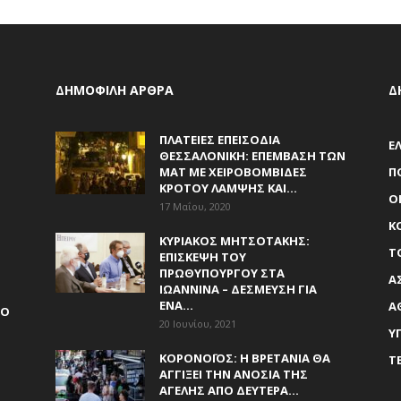
ΔΗΜΟΦΙΛΗ ΑΡΘΡΑ
Δ
ΠΛΑΤΕΊΕΣ ΕΠΕΙΣΌΔΙΑ
Ε
ΘΕΣΣΑΛΟΝΊΚΗ: ΕΠΈΜΒΑΣΗ ΤΩΝ
ΜΑΤ ΜΕ ΧΕΙΡΟΒΟΜΒΊΔΕΣ
Π
ΚΡΌΤΟΥ ΛΆΜΨΗΣ ΚΑΙ...
Ο
17 Μαΐου, 2020
Κ
ΚΥΡΙΆΚΟΣ ΜΗΤΣΟΤΆΚΗΣ:
Τ
ΕΠΊΣΚΕΨΗ ΤΟΥ
ΠΡΩΘΥΠΟΥΡΓΟΎ ΣΤΑ
Α
ΙΩΆΝΝΙΝΑ – ΔΈΣΜΕΥΣΗ ΓΙΑ
ΈΝΑ...
Α
 Ο
20 Ιουνίου, 2021
Υ
ΚΟΡΟΝΟΪΌΣ: Η ΒΡΕΤΑΝΊΑ ΘΑ
Τ
ΑΓΓΊΞΕΙ ΤΗΝ ΑΝΟΣΊΑ ΤΗΣ
ΑΓΈΛΗΣ ΑΠΌ ΔΕΥΤΈΡΑ...