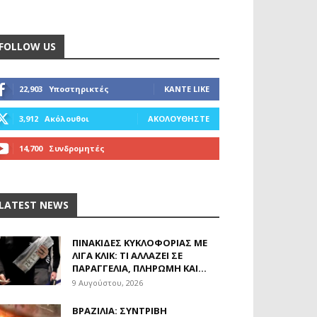
FOLLOW US
22,903
Υποστηρικτές
ΚΆΝΤΕ LIKE
3,912
Ακόλουθοι
ΑΚΟΛΟΥΘΉΣΤΕ
14,700
Συνδρομητές
ΓΊΝΕΤΕ ΣΥΝΔΡΟΜΗΤΉΣ
LATEST NEWS
ΠΙΝΑΚΊΔΕΣ ΚΥΚΛΟΦΟΡΊΑΣ ΜΕ
ΛΊΓΑ ΚΛΙΚ: ΤΙ ΑΛΛΆΖΕΙ ΣΕ
ΠΑΡΑΓΓΕΛΊΑ, ΠΛΗΡΩΜΉ ΚΑΙ...
9 Αυγούστου, 2026
ΒΡΑΖΙΛΊΑ: ΣΥΝΤΡΙΒΉ