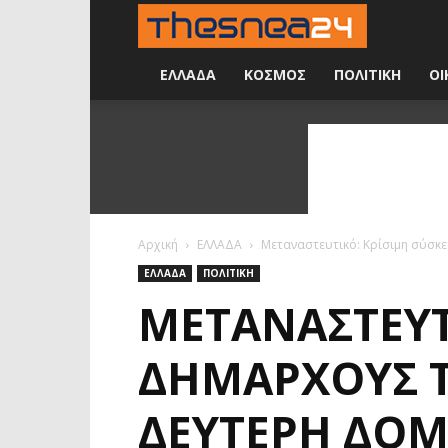
Νέα
24
ΕΛΛΑΔΑ
ΚΟΣΜΟΣ
ΠΟΛΙΤΙΚΗ
ΟΙ
ώρες
την
ημέρα
Αρχική
ΕΛΛΑΔΑ
Μεταναστευτικό: Κρίσιμη σύσκε
ΕΛΛΑΔΑ
ΠΟΛΙΤΙΚΗ
ΜΕΤΑΝΑΣΤΕΥΤ
ΔΗΜΆΡΧΟΥΣ Τ
ΔΕΎΤΕΡΗ ΔΟΜ