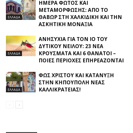
ΗΜΈΡΑ ΦΩΤΌΣ ΚΑΙ
ΜΕΤΑΜΌΡΦΩΣΗΣ: ΑΠΌ ΤΟ
ΘΑΒΏΡ ΣΤΗ ΧΑΛΚΙΔΙΚΉ ΚΑΙ ΤΗΝ
ΕΛΛΑΔΑ
ΑΣΚΗΤΙΚΉ ΜΟΝΑΞΙΆ
ΑΝΗΣΥΧΊΑ ΓΙΑ ΤΟΝ ΙΌ ΤΟΥ
ΔΥΤΙΚΟΎ ΝΕΊΛΟΥ: 23 ΝΈΑ
ΚΡΟΎΣΜΑΤΑ ΚΑΙ 6 ΘΆΝΑΤΟΙ –
ΕΛΛΑΔΑ
ΠΟΙΕΣ ΠΕΡΙΟΧΈΣ ΕΠΗΡΕΆΖΟΝΤΑΙ
ΦΩΣ ΧΡΙΣΤΟΎ ΚΑΙ ΚΑΤΆΝΥΞΗ
ΣΤΗΝ ΚΗΠΟΎΠΟΛΗ ΝΈΑΣ
ΚΑΛΛΙΚΡΆΤΕΙΑΣ!
ΕΛΛΑΔΑ