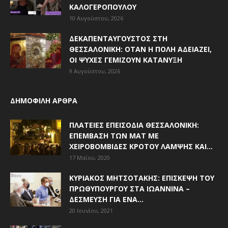
ΚΑΛΟΓΕΡΌΠΟΥΛΟΥ
10 Αυγούστου, 2026
ΔΕΚΑΠΕΝΤΑΎΓΟΥΣΤΟΣ ΣΤΗ
ΘΕΣΣΑΛΟΝΊΚΗ: ΌΤΑΝ Η ΠΌΛΗ ΑΔΕΙΆΖΕΙ,
ΟΙ ΨΥΧΈΣ ΓΕΜΊΖΟΥΝ ΚΑΤΆΝΥΞΗ
9 Αυγούστου, 2026
ΔΗΜΟΦΙΛΗ ΑΡΘΡΑ
ΠΛΑΤΕΊΕΣ ΕΠΕΙΣΌΔΙΑ ΘΕΣΣΑΛΟΝΊΚΗ:
ΕΠΈΜΒΑΣΗ ΤΩΝ ΜΑΤ ΜΕ
ΧΕΙΡΟΒΟΜΒΊΔΕΣ ΚΡΌΤΟΥ ΛΆΜΨΗΣ ΚΑΙ...
17 Μαΐου, 2020
ΚΥΡΙΆΚΟΣ ΜΗΤΣΟΤΆΚΗΣ: ΕΠΊΣΚΕΨΗ ΤΟΥ
ΠΡΩΘΥΠΟΥΡΓΟΎ ΣΤΑ ΙΩΆΝΝΙΝΑ –
ΔΈΣΜΕΥΣΗ ΓΙΑ ΈΝΑ...
20 Ιουνίου, 2021