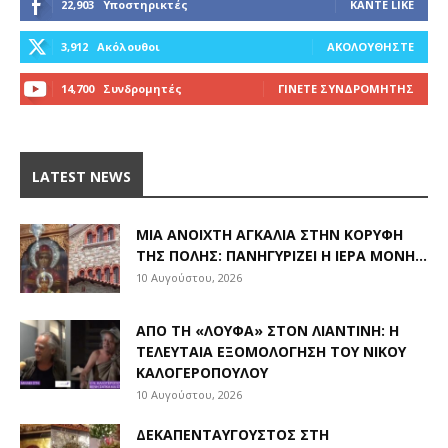
22,903
Υποστηρικτές
ΚΆΝΤΕ LIKE
3,912
Ακόλουθοι
ΑΚΟΛΟΥΘΉΣΤΕ
14,700
Συνδρομητές
ΓΊΝΕΤΕ ΣΥΝΔΡΟΜΗΤΉΣ
LATEST NEWS
ΜΙΑ ΑΝΟΙΧΤΉ ΑΓΚΑΛΙΆ ΣΤΗΝ ΚΟΡΥΦΉ
ΤΗΣ ΠΌΛΗΣ: ΠΑΝΗΓΥΡΊΖΕΙ Η ΙΕΡΆ ΜΟΝΉ...
10 Αυγούστου, 2026
ΑΠΌ ΤΗ «ΛΟΎΦΑ» ΣΤΟΝ ΛΙΑΝΤΊΝΗ: Η
ΤΕΛΕΥΤΑΊΑ ΕΞΟΜΟΛΌΓΗΣΗ ΤΟΥ ΝΊΚΟΥ
ΚΑΛΟΓΕΡΌΠΟΥΛΟΥ
10 Αυγούστου, 2026
ΔΕΚΑΠΕΝΤΑΎΓΟΥΣΤΟΣ ΣΤΗ