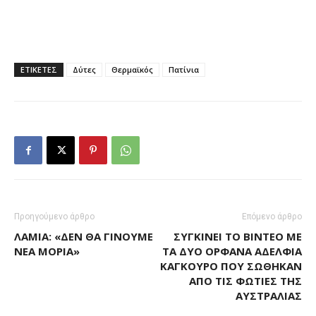
ΕΤΙΚΕΤΕΣ
Δύτες
Θερμαϊκός
Πατίνια
Προηγούμενο άρθρο
Επόμενο άρθρο
ΛΑΜΊΑ: «ΔΕΝ ΘΑ ΓΊΝΟΥΜΕ
ΣΥΓΚΙΝΕΊ ΤΟ ΒΊΝΤΕΟ ΜΕ
ΝΈΑ ΜΌΡΙΑ»
ΤΑ ΔΎΟ ΟΡΦΑΝΆ ΑΔΈΛΦΙΑ
ΚΑΓΚΟΥΡΌ ΠΟΥ ΣΏΘΗΚΑΝ
ΑΠΌ ΤΙΣ ΦΩΤΙΈΣ ΤΗΣ
ΑΥΣΤΡΑΛΊΑΣ