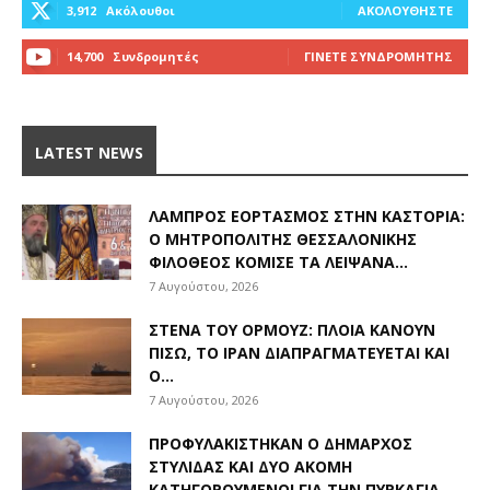
3,912
Ακόλουθοι
ΑΚΟΛΟΥΘΉΣΤΕ
14,700
Συνδρομητές
ΓΊΝΕΤΕ ΣΥΝΔΡΟΜΗΤΉΣ
LATEST NEWS
ΛΑΜΠΡΌΣ ΕΟΡΤΑΣΜΌΣ ΣΤΗΝ ΚΑΣΤΟΡΙΆ:
Ο ΜΗΤΡΟΠΟΛΊΤΗΣ ΘΕΣΣΑΛΟΝΊΚΗΣ
ΦΙΛΌΘΕΟΣ ΚΌΜΙΣΕ ΤΑ ΛΕΊΨΑΝΑ...
7 Αυγούστου, 2026
ΣΤΕΝΆ ΤΟΥ ΟΡΜΟΎΖ: ΠΛΟΊΑ ΚΆΝΟΥΝ
ΠΊΣΩ, ΤΟ ΙΡΆΝ ΔΙΑΠΡΑΓΜΑΤΕΎΕΤΑΙ ΚΑΙ
Ο...
7 Αυγούστου, 2026
ΠΡΟΦΥΛΑΚΊΣΤΗΚΑΝ Ο ΔΉΜΑΡΧΟΣ
ΣΤΥΛΊΔΑΣ ΚΑΙ ΔΎΟ ΑΚΌΜΗ
ΚΑΤΗΓΟΡΟΎΜΕΝΟΙ ΓΙΑ ΤΗΝ ΠΥΡΚΑΓΙΆ...