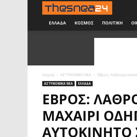
Νέα
24
ΕΛΛΑΔΑ
ΚΟΣΜΟΣ
ΠΟΛΙΤΙΚΗ
ΟΙ
ώρες
την
ημέρα
Αρχική
ΑΣΤΥΝΟΜΙΚΑ ΝΕΑ
Έβρος: Λαθρομετανάστ
ΑΣΤΥΝΟΜΙΚΑ ΝΕΑ
ΕΛΛΑΔΑ
ΈΒΡΟΣ: ΛΑΘΡ
ΜΑΧΑΊΡΙ ΟΔΗ
ΑΥΤΟΚΊΝΗΤΟ 