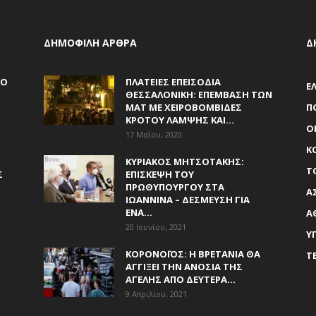
ΔΗΜΟΦΙΛΗ ΑΡΘΡΑ
Δ
 Ο
ΠΛΑΤΕΊΕΣ ΕΠΕΙΣΌΔΙΑ
Ε
ΘΕΣΣΑΛΟΝΊΚΗ: ΕΠΈΜΒΑΣΗ ΤΩΝ
ΜΑΤ ΜΕ ΧΕΙΡΟΒΟΜΒΊΔΕΣ
Π
ΚΡΌΤΟΥ ΛΆΜΨΗΣ ΚΑΙ...
Ο
17 Μαΐου, 2020
Κ
Ν
ΚΥΡΙΆΚΟΣ ΜΗΤΣΟΤΆΚΗΣ:
Τ
Σ
ΕΠΊΣΚΕΨΗ ΤΟΥ
ΠΡΩΘΥΠΟΥΡΓΟΎ ΣΤΑ
Α
ΙΩΆΝΝΙΝΑ – ΔΈΣΜΕΥΣΗ ΓΙΑ
ΈΝΑ...
Α
20 Ιουνίου, 2021
Υ
ΚΟΡΟΝΟΪΌΣ: Η ΒΡΕΤΑΝΊΑ ΘΑ
Τ
ΑΓΓΊΞΕΙ ΤΗΝ ΑΝΟΣΊΑ ΤΗΣ
ΑΓΈΛΗΣ ΑΠΌ ΔΕΥΤΈΡΑ...
9 Απριλίου, 2021