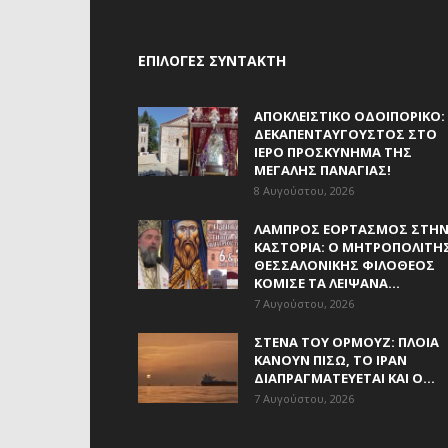
ΕΠΙΛΟΓΈΣ ΣΥΝΤΆΚΤΗ
ΑΠΟΚΛΕΙΣΤΙΚΟ ΟΔΟΙΠΟΡΙΚΟ:
ΔΕΚΑΠΕΝΤΑΎΓΟΥΣΤΟΣ ΣΤΟ
ΙΕΡΌ ΠΡΟΣΚΎΝΗΜΑ ΤΗΣ
ΜΕΓΆΛΗΣ ΠΑΝΑΓΊΑΣ!
8 Αυγούστου, 2026
ΛΑΜΠΡΌΣ ΕΟΡΤΑΣΜΌΣ ΣΤΗ
ΚΑΣΤΟΡΙΆ: Ο ΜΗΤΡΟΠΟΛΊΤΗ
ΘΕΣΣΑΛΟΝΊΚΗΣ ΦΙΛΌΘΕΟΣ
ΚΌΜΙΣΕ ΤΑ ΛΕΊΨΑΝΑ...
7 Αυγούστου, 2026
ΣΤΕΝΆ ΤΟΥ ΟΡΜΟΎΖ: ΠΛΟΊΑ
ΚΆΝΟΥΝ ΠΊΣΩ, ΤΟ ΙΡΆΝ
ΔΙΑΠΡΑΓΜΑΤΕΎΕΤΑΙ ΚΑΙ Ο...
7 Αυγούστου, 2026