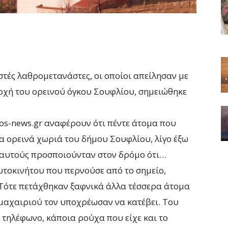
ές λαθρομετανάστες, οι οποίοι απείλησαν με
οχή του ορεινού όγκου Σουφλίου, σημειώθηκε
ros-news.gr αναφέρουν ότι πέντε άτομα που
 ορεινά χωριά του δήμου Σουφλίου, λίγο έξω
 αυτούς προσποιούνταν στον δρόμο ότι…
υτοκινήτου που περνούσε από το σημείο,
 Τότε πετάχθηκαν ξαφνικά άλλα τέσσερα άτομα
 μαχαιριού τον υποχρέωσαν να κατέβει. Του
 τηλέφωνο, κάποια ρούχα που είχε και το